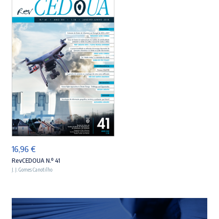
ADICIONAR
16,96
€
RevCEDOUA N.º 41
J. J. Gomes Canotilho