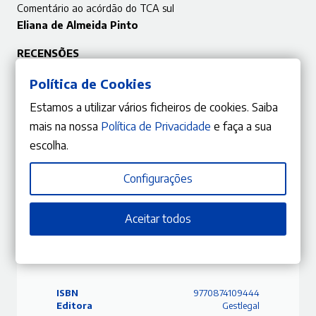
Comentário ao acórdão do TCA sul
Eliana de Almeida Pinto
RECENSÕES
Why environmental policies fail
Política de Cookies
Lara Albuquerque Costa
Estamos a utilizar vários ficheiros de cookies. Saiba
Environmental rights: the development of standards
mais na nossa
Política de Privacidade
e faça a sua
Daniel Ricardo Starke
escolha.
DOSSIER
Das escombreiras de volfrâmio ao lítio digitalizante
Configurações
Alexandra Aragão / Fernanda Paula Oliveira / Dulce
Lopes
Aceitar todos
ISBN
9770874109444
Editora
Gestlegal