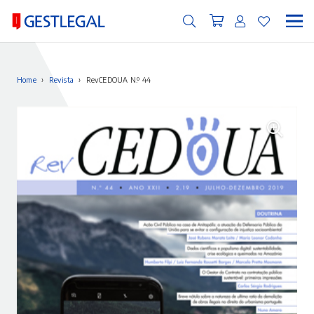
Home
›
Revista
›
RevCEDOUA N.º 44