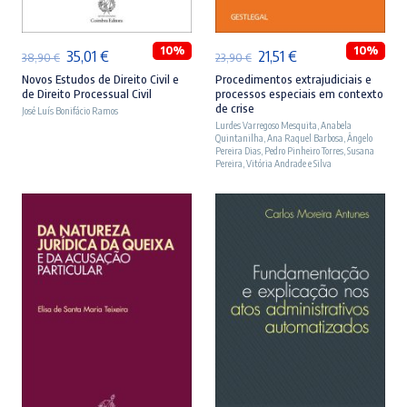
10%
10%
O
O
O
O
35,01
€
21,51
€
38,90
€
23,90
€
preço
preço
preço
preço
Novos Estudos de Direito Civil e
Procedimentos extrajudiciais e
de Direito Processual Civil
processos especiais em contexto
original
atual
original
atual
de crise
José Luís Bonifácio Ramos
era:
é:
Lurdes Varregoso Mesquita
era:
é:
,
Anabela
Quintanilha
,
Ana Raquel Barbosa
,
Ângelo
38,90 €.
35,01 €.
23,90 €.
21,51 €.
Pereira Dias
,
Pedro Pinheiro Torres
,
Susana
Pereira
,
Vitória Andrade e Silva
ADICIONAR
ADICIONAR