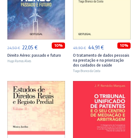
ADICIONAR
ADICIONAR
10%
10%
O
O
O
O
22,05
€
44,91
€
24,50
€
49,90
€
preço
preço
preço
preço
Direito Aéreo: passado e futuro
O tratamento de dados pessoais
na prestação e na priorização
Hugo Ramos Alves
original
atual
original
atual
dos cuidados de saúde
era:
é:
Tiago Branco da Costa
era:
é:
24,50 €.
22,05 €.
49,90 €.
44,91 €.