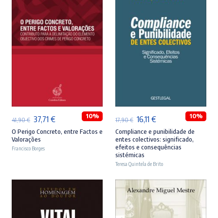
ADICIONAR
ADICIONAR
10%
10%
O
O
O
O
37,71
€
16,11
€
41,90
€
17,90
€
preço
preço
preço
preço
O Perigo Concreto, entre Factos e
Compliance e punibilidade de
Valorações
entes colectivos: significado,
original
atual
original
atual
efeitos e consequências
Francisco Borges
sistémicas
era:
é:
era:
é:
Teresa Quintela de Brito
41,90 €.
37,71 €.
17,90 €.
16,11 €.