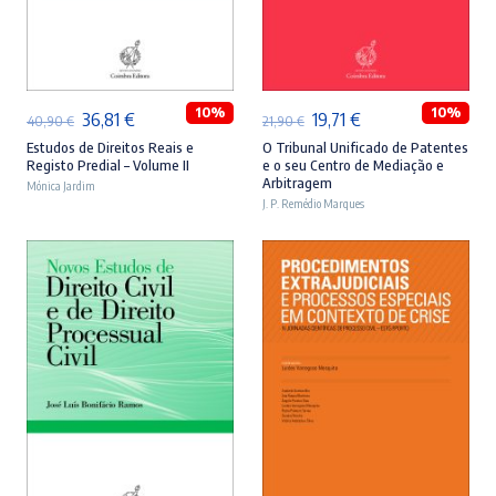
ADICIONAR
ADICIONAR
10%
10%
O
O
O
O
36,81
€
19,71
€
40,90
€
21,90
€
preço
preço
preço
preço
Estudos de Direitos Reais e
O Tribunal Unificado de Patentes
Registo Predial – Volume II
e o seu Centro de Mediação e
original
atual
original
atual
Arbitragem
Mónica Jardim
era:
é:
J. P. Remédio Marques
era:
é:
40,90 €.
36,81 €.
21,90 €.
19,71 €.
ADICIONAR
ADICIONAR