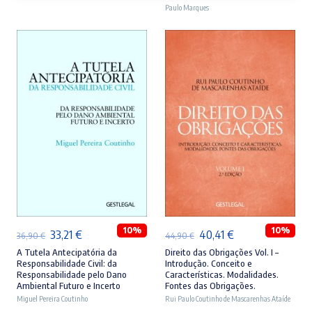
era:
é:
Paulo Marques
era:
é:
46,90 €.
42,21 €.
28,90 €.
26,01 €.
ADICIONAR
ADICIONAR
10%
10%
O
O
O
O
33,21
€
40,41
€
36,90
€
44,90
€
preço
preço
preço
preço
A Tutela Antecipatória da
Direito das Obrigações Vol. I –
Responsabilidade Civil: da
Introdução. Conceito e
original
atual
original
atual
Responsabilidade pelo Dano
Características. Modalidades.
Ambiental Futuro e Incerto
Fontes das Obrigações.
era:
é:
era:
é:
Miguel Pereira Coutinho
Rui Paulo Coutinho de Mascarenhas Ataíde
36,90 €.
33,21 €.
44,90 €.
40,41 €.