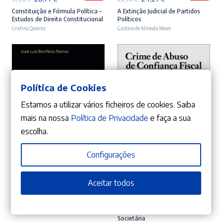
preço
preço
preço
preço
Constituição e Fórmula Política –
A Extinção Judicial de Partidos
Estudos de Direito Constitucional
Políticos
original
atual
original
atual
Cristina Queiroz
Gustavo de Almeida Neves
era:
é:
era:
é:
31,90 €.
28,71 €.
26,90 €.
24,21 €.
Política de Cookies
Estamos a utilizar vários ficheiros de cookies. Saiba
mais na nossa
Política de Privacidade
e faça a sua
escolha.
Configurações
ADICIONAR
ADICIONAR
Aceitar todos
10%
10%
O
O
O
O
42,21
€
26,01
€
46,90
€
28,90
€
preço
preço
preço
preço
Manual de Direitos Reais
Crime de Abuso de Confiança
Fiscal e Responsabilidade
José Luís Bonifácio Ramos
original
atual
original
atual
Societária