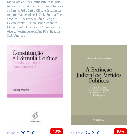
Maria João Antunes
,
Paula Ribeiro de Faria
,
Américo Taipa de Carvalho
,
Conceição Ferreira
da Cunha
,
Pedro Caeiro
,
Cláudia Cruz Santos
,
António Manuel Almeida Costa
,
Susana Aires
de Sousa
,
Nuno Brandão
,
Sónia Fidalgo
,
Helena Moniz
,
Cristina Líbano Monteiro
,
Miguel João Costa
,
Ana Rita Alfaiate
,
António
Alberto Medina de Seiça
,
Ana Pais
,
Tiago da
Costa Andrade
ADICIONAR
ADICIONAR
10%
10%
O
O
O
O
28,71
€
24,21
€
31,90
€
26,90
€