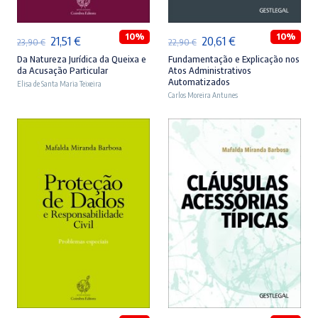
10%
10%
O
O
O
O
21,51
€
20,61
€
23,90
€
22,90
€
preço
preço
preço
preço
Da Natureza Jurídica da Queixa e
Fundamentação e Explicação nos
da Acusação Particular
Atos Administrativos
original
atual
original
atual
Automatizados
Elisa de Santa Maria Teixeira
era:
é:
Carlos Moreira Antunes
era:
é:
23,90 €.
21,51 €.
22,90 €.
20,61 €.
ADICIONAR
ADICIONAR