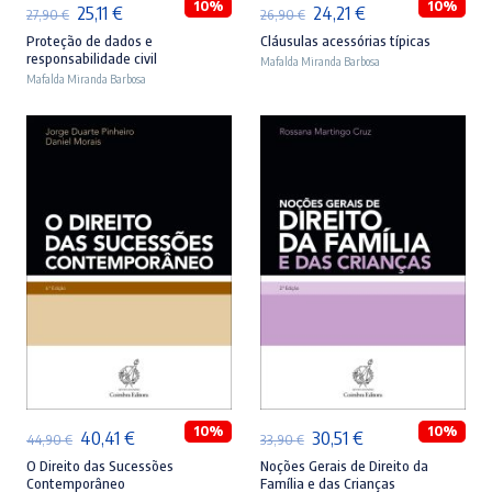
10%
10%
O
O
O
O
25,11
€
24,21
€
27,90
€
26,90
€
preço
preço
preço
preço
Proteção de dados e
Cláusulas acessórias típicas
responsabilidade civil
Mafalda Miranda Barbosa
original
atual
original
atual
Mafalda Miranda Barbosa
era:
é:
era:
é:
27,90 €.
25,11 €.
26,90 €.
24,21 €.
ADICIONAR
ADICIONAR
10%
10%
O
O
O
O
40,41
€
30,51
€
44,90
€
33,90
€
preço
preço
preço
preço
O Direito das Sucessões
Noções Gerais de Direito da
Contemporâneo
Família e das Crianças