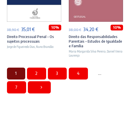
ADICIONAR
ADICIONAR
10%
10%
O
O
O
O
35,01
€
34,20
€
38,90
€
38,00
€
preço
preço
preço
preço
Direito Processual Penal – Os
Direito das Responsabilidades
sujeitos processuais
Parentais – Estudos de Igualdade
original
atual
original
atual
e Família
Jorge de Figueiredo Dias
,
Nuno Brandão
era:
é:
Maria Margarida Silva Pereira
era:
é:
,
Daniel Vieira
Lourenço
38,90 €.
35,01 €.
38,00 €.
34,20 €.
1
2
3
4
…
7