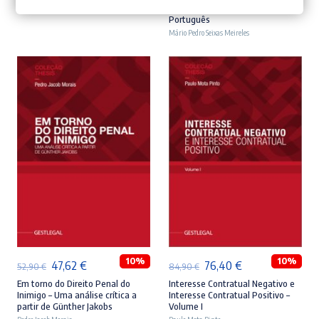
original
atual
original
atual
Ordenamento Jurídico-Penal
Margarida Costa Andrade
Português
era:
é:
era:
é:
Mário Pedro Seixas Meireles
71,90 €.
64,71 €.
59,90 €.
53,91 €.
ADICIONAR
ADICIONAR
10%
10%
O
O
O
O
47,62
€
76,40
€
52,90
€
84,90
€
preço
preço
preço
preço
Em torno do Direito Penal do
Interesse Contratual Negativo e
Inimigo – Uma análise crítica a
Interesse Contratual Positivo –
original
atual
original
atual
partir de Günther Jakobs
Volume I