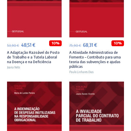
ADICIONAR
ADICIONAR
10%
10%
O
O
O
O
48,51
€
68,31
€
53,90
€
75,90
€
preço
preço
preço
preço
A Adaptação Razoável do Posto
A Atividade Administrativa de
de Trabalho e a Tutela Laboral
Fomento – Contributo para uma
original
atual
original
atual
na Doença e na Deficiência
teoria das subvenções e ajudas
públicas
Joana Neto
era:
é:
era:
é:
Paulo Linhares Dias
53,90 €.
48,51 €.
75,90 €.
68,31 €.