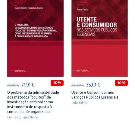
ADICIONAR
ADICIONAR
10%
10%
O
O
O
O
71,91
€
35,01
€
79,90
€
38,90
€
preço
preço
preço
preço
O problema da admissibilidade
Utente e Consumidor nos
dos métodos “ocultos” de
Serviços Públicos Essenciais
original
atual
original
atual
investigação criminal como
Pedro Falcão
instrumento de resposta à
era:
é:
era:
é:
criminalidade organizada
79,90 €.
71,91 €.
38,90 €.
35,01 €.
Duarte Rodrigues Nunes