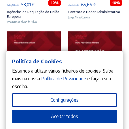
10%
10%
O
O
O
O
53,01
€
65,66
€
58,90
€
72,95
€
preço
preço
preço
preço
Agências de Regulação da União
Contrato e Poder Administrativo
Europeia
Jorge Alves Correia
original
atual
original
atual
João Nuno Calvão da Silva
era:
é:
era:
é:
58,90 €.
53,01 €.
72,95 €.
65,66 €.
Política de Cookies
Estamos a utilizar vários ficheiros de cookies. Saiba
mais na nossa
Política de Privacidade
e faça a sua
escolha.
ADICIONAR
ADICIONAR
Configurações
10%
10%
O
O
O
O
64,71
€
53,91
€
Aceitar todos
71,90
€
59,90
€
preço
preço
preço
preço
Da Admissibilidade da Alienação
Da Associação Criminosa à
em Garantia no Direito Português
Criminalidade Organizada no