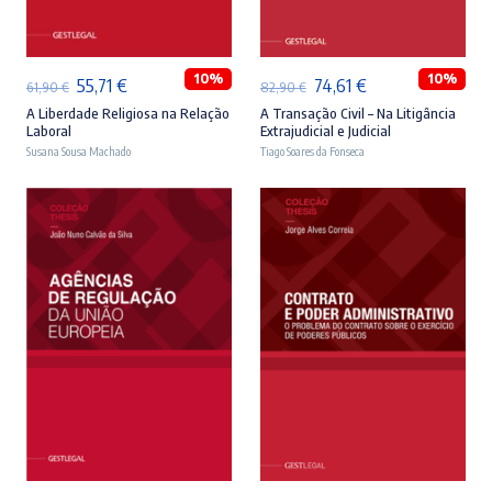
ADICIONAR
ADICIONAR
10%
10%
O
O
O
O
55,71
€
74,61
€
61,90
€
82,90
€
preço
preço
preço
preço
A Liberdade Religiosa na Relação
A Transação Civil – Na Litigância
Laboral
Extrajudicial e Judicial
original
atual
original
atual
Susana Sousa Machado
Tiago Soares da Fonseca
era:
é:
era:
é:
61,90 €.
55,71 €.
82,90 €.
74,61 €.
ADICIONAR
ADICIONAR