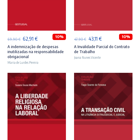
ADICIONAR
ADICIONAR
10%
10%
O
O
O
O
62,91
€
43,11
€
69,90
€
47,90
€
preço
preço
preço
preço
A indemnização de despesas
A Invalidade Parcial do Contrato
inutilizadas na responsabilidade
de Trabalho
original
atual
original
atual
obrigacional
Joana Nunes Vicente
Maria de Lurdes Pereira
era:
é:
era:
é:
69,90 €.
62,91 €.
47,90 €.
43,11 €.