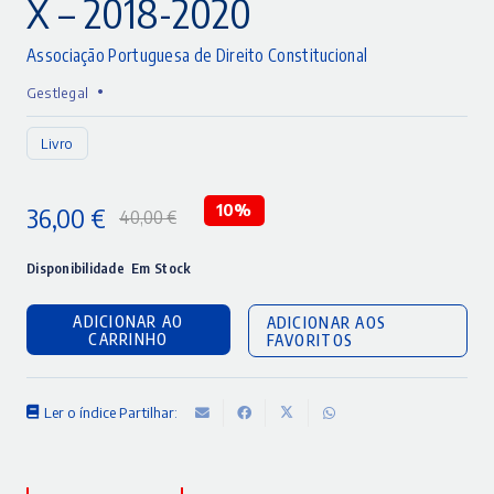
X – 2018-2020
Associação Portuguesa de Direito Constitucional
•
Gestlegal
Livro
36,00
€
10%
40,00
€
O
O
preço
preço
Disponibilidade
Em Stock
original
atual
ADICIONAR AO
ADICIONAR AOS
era:
é:
CARRINHO
FAVORITOS
40,00 €.
36,00 €.
Ler o índice
Partilhar: