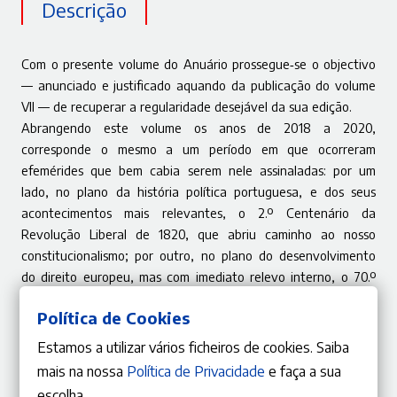
Descrição
Com o presente volume do Anuário prossegue‑se o objectivo
— anunciado e justificado aquando da publicação do volume
VII — de recuperar a regularidade desejável da sua edição.
Abrangendo este volume os anos de 2018 a 2020,
corresponde o mesmo a um período em que ocorreram
efemérides que bem cabia serem nele assinaladas: por um
lado, no plano da história política portuguesa, e dos seus
acontecimentos mais relevantes, o 2.º Centenário da
Revolução Liberal de 1820, que abriu caminho ao nosso
constitucionalismo; por outro, no plano do desenvolvimento
do direito europeu, mas com imediato relevo interno, o 70.º
aniversário da assinatura, em Novembro de 1950, da
Política de Cookies
Convenção Europeia dos Direitos do Homem, e o 20.º
aniversário da proclamação conjunta, pelas instituições
Estamos a utilizar vários ficheiros de cookies. Saiba
políticas da União, em Dezembro de 2000, da Carta dos
mais na nossa
Política de Privacidade
e faça a sua
Direitos Fundamentais da União Europeia.
escolha.