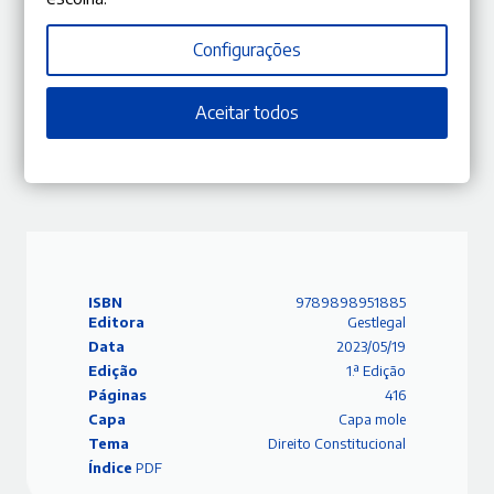
Configurações
Sobre o Autor
Aceitar todos
Associação Portuguesa de Direito Constitucional
Ver mais
ISBN
9789898951885
Editora
Gestlegal
Data
2023/05/19
Edição
1.ª Edição
Páginas
416
Capa
Capa mole
Tema
Direito Constitucional
Índice
PDF