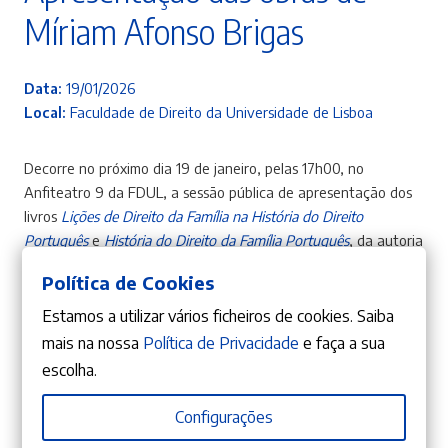
Míriam Afonso Brigas
Data:
19/01/2026
Local:
Faculdade de Direito da Universidade de Lisboa
Decorre no próximo dia 19 de janeiro, pelas 17h00, no
Anfiteatro 9 da FDUL, a sessão pública de apresentação dos
livros
Lições de Direito da Família na História do Direito
Português
e
História do Direito da Família Português
, da autoria
de
Míriam Afonso Brigas
.
Política de Cookies
Apresentação da obra está a cargo do Juiz
Estamos a utilizar vários ficheiros de cookies. Saiba
Desembargador
Paulo Guerra
. A
sessão contará ainda com
mais na nossa
Política de Privacidade
e faça a sua
a intervenção (a confirmar) do Diretor da Faculdade de
escolha.
Direito,
Prof. Doutor Eduardo Vera-Cruz Pinto.
Configurações
Partilhar: