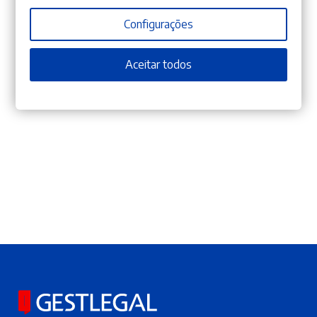
Solmar Avenida Center
Configurações
Avenida Infante D. Hemrique. Nº 71 – Loja 07
Ponta Delgada (Açores)
Aceitar todos
Partilhar: