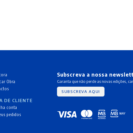
Subscreva a nossa newslet
tora
car Obra
Garanta que não perde as novas edições, c
actos
SUBSCREVA AQUI
A DE CLIENTE
nha conta
eus pedidos