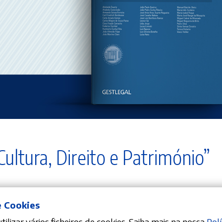
ultura, Direito e Património”
isboa
e Cookies
ilizar vários ficheiros de cookies. Saiba mais na nossa
Polí