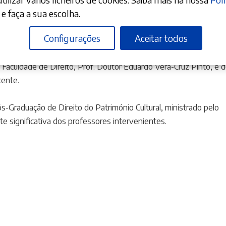
 no Anfiteatro 8 da FDUL, a sessão pública de lançamento do
e faça a sua escolha.
lo Prof. Doutor José Luís Bonifácio Ramos
e pelo Prof. Dr. João
Configurações
Aceitar todos
Faculdade de Direito,
Prof. Doutor Eduardo Vera-Cruz Pinto, e 
cente.
s-Graduação de Direito do Património Cultural, ministrado pelo
e significativa dos professores intervenientes.