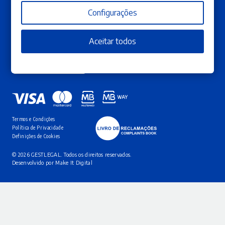
Os meus pedidos
Contactos
Configurações
Subscreva a nossa newsletter
Aceitar todos
Garanta que não perde as novas edições, campanhas e promoções que temos para
si.
SUBSCREVA AQUI
Termos e Condições
Política de Privacidade
Definições de Cookies
© 2026 GESTLEGAL. Todos os direitos reservados.
Desenvolvido por
Make It Digital