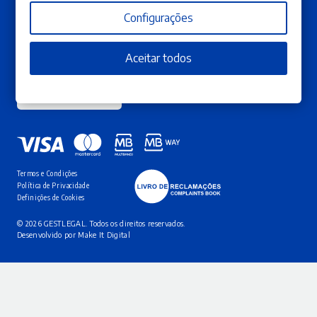
A minha conta
Publicar Obra
Os meus pedidos
Contactos
Configurações
Subscreva a nossa newsletter
Aceitar todos
Garanta que não perde as novas edições, campanhas e promoções que temos para
si.
SUBSCREVA AQUI
Termos e Condições
Política de Privacidade
Definições de Cookies
© 2026 GESTLEGAL. Todos os direitos reservados.
Desenvolvido por
Make It Digital