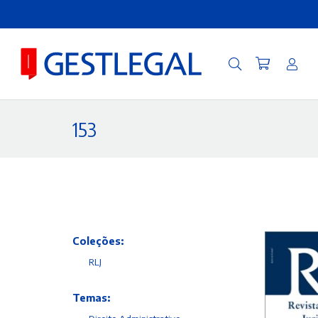
153
Coleções:
RLJ
Temas: