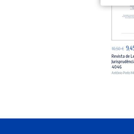
AD
O
9,4
10,50
€
pre
Revista de L
Jurisprudênci
orig
4046
era:
António Pinto M
10,5