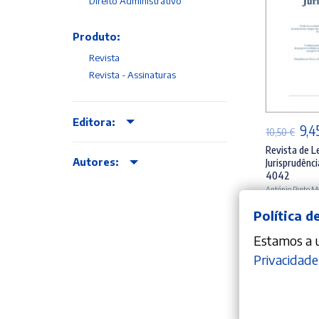
Direito Administrativo
Produto:
Revista
Revista - Assinaturas
AD
Editora:
O
9,4
10,50
€
pre
Revista de L
Autores:
Jurisprudênci
orig
4042
era:
António Pinto M
10,5
Política d
Estamos a ut
Privacidade