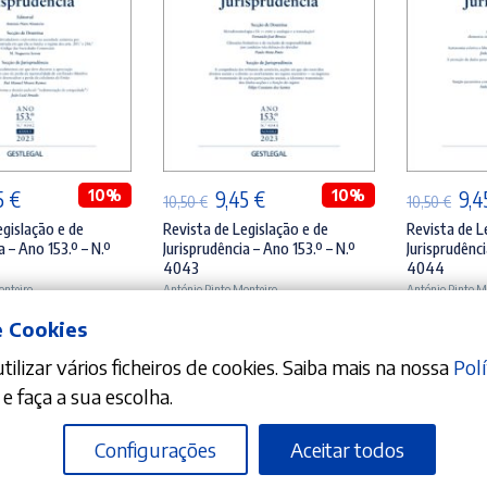
ICIONAR
ADICIONAR
A
O
10%
O
O
10%
O
5
€
9,45
€
9,
10,50
€
10,50
€
ço
preço
preço
preço
pre
egislação e de
Revista de Legislação e de
Revista de L
a – Ano 153.º – N.º
Jurisprudência – Ano 153.º – N.º
Jurisprudênci
inal
atual
original
atual
orig
4043
4044
é:
era:
é:
era:
onteiro
António Pinto Monteiro
António Pinto M
0 €.
9,45 €.
10,50 €.
9,45 €.
10,5
e Cookies
ilizar vários ficheiros de cookies. Saiba mais na nossa
Polí
e faça a sua escolha.
Configurações
Aceitar todos