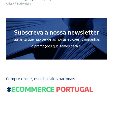
António Pinto Monteiro
original
atual
era:
é:
10,50 €.
9,45 €.
Subscreva a nossa newsletter
Garanta que não perde as novas edições, campanhas
e promoções que temos para si.
Compre online, escolha sites nacionais.