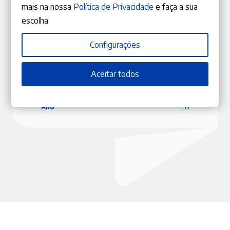
mais na nossa
Política de Privacidade
e faça a sua
escolha.
ISBN
9770870840433
Configurações
Editora
Gestlegal
Data
06/02/2024
Aceitar todos
Edição
Novembro – Dezembro 2023
Capa
Capa mole
Coleção
RLJ
Ano
153