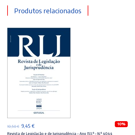
Produtos relacionados
ADICIONAR
10%
O
O
9,45
€
10,50
€
preço
preço
Revista de Legislação e de Jurisprudência – Ano 153.º – N.º 4044