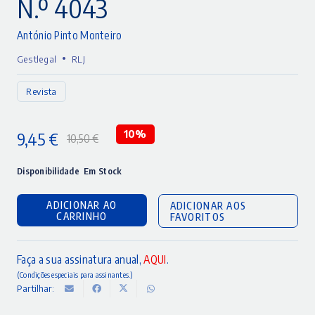
N.º 4043
António Pinto Monteiro
•
Gestlegal
RLJ
Revista
9,45
€
10%
10,50
€
O
O
preço
preço
Disponibilidade
Em Stock
original
atual
ADICIONAR AO
ADICIONAR AOS
era:
é:
CARRINHO
FAVORITOS
10,50 €.
9,45 €.
Faça a sua assinatura anual,
AQUI
.
(Condições especiais para assinantes.)
Partilhar: