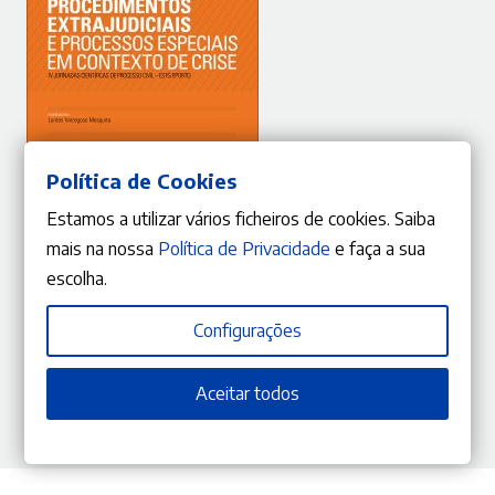
Política de Cookies
Estamos a utilizar vários ficheiros de cookies. Saiba
mais na nossa
Política de Privacidade
e faça a sua
ADICIONAR
escolha.
Configurações
10%
O
O
21,51
€
23,90
€
preço
preço
Procedimentos extrajudiciais e processos especiais em contexto de
crise
Aceitar todos
original
atual
Lurdes Varregoso Mesquita
,
Anabela Quintanilha
,
Ana Raquel Barbosa
,
Ângelo Pereira Dias
,
Pedro Pinheiro Torres
,
Susana Pereira
,
Vitória Andrade e Silva
era:
é:
23,90 €.
21,51 €.