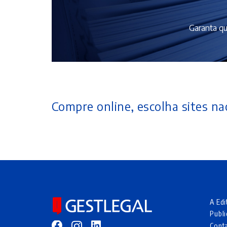
Garanta qu
Compre online, escolha sites nac
A Edi
Publi
Cont