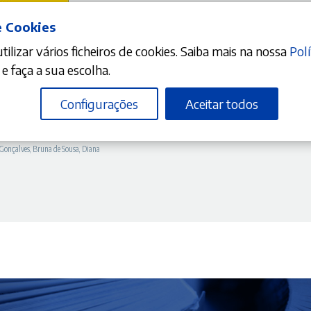
e Cookies
ilizar vários ficheiros de cookies. Saiba mais na nossa
Polí
DICIONAR
e faça a sua escolha.
10%
Configurações
Aceitar todos
reço
sponsabilidade civil médica,
 assistida
tual
 Gonçalves
,
Bruna de Sousa
,
Diana
:
9,61 €.