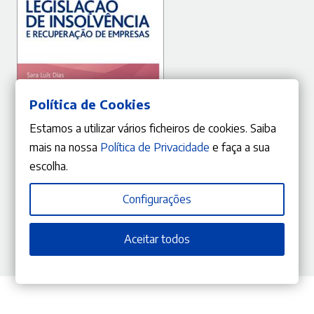
Política de Cookies
Estamos a utilizar vários ficheiros de cookies. Saiba
mais na nossa
Política de Privacidade
e faça a sua
escolha.
LER MAIS
Configurações
10%
O
O
16,12
€
17,91
€
preço
preço
Legislação de Insolvência e Recuperação de Empresas
Aceitar todos
Sara Luís Dias
,
Catarina Serra
original
atual
era:
é:
17,91 €.
16,12 €.