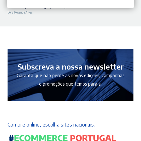
preço
preço
A Construção da Integração Europeia – História e Momentos
Dora Resende Alves
original
atual
era:
é:
22,90 €.
20,61 €.
Subscreva a nossa newsletter
Garanta que não perde as novas edições, campanhas
e promoções que temos para si.
Compre online, escolha sites nacionais.