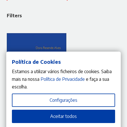
Filters
Política de Cookies
Estamos a utilizar vários ficheiros de cookies. Saiba
mais na nossa
Política de Privacidade
e faça a sua
escolha.
Configurações
ADICIONAR
Aceitar todos
10%
O
O
20,61
€
22,90
€