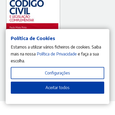
Política de Cookies
Estamos a utilizar vários ficheiros de cookies. Saiba
mais na nossa
Política de Privacidade
e faça a sua
ADICIONAR
escolha.
Configurações
10%
O
O
14,40
€
16,00
€
preço
preço
Código Civil e Legislação Complementar
Aceitar todos
Paulo Mota Pinto
,
João Pinto Monteiro
original
atual
era:
é:
16,00 €.
14,40 €.