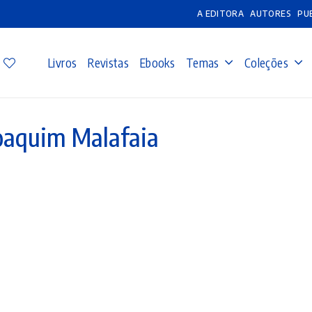
A EDITORA
AUTORES
PU
Livros
Revistas
Ebooks
Temas
Coleções
oaquim Malafaia