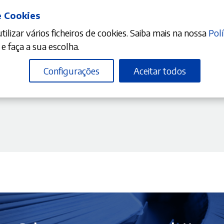
e Cookies
ilizar vários ficheiros de cookies. Saiba mais na nossa
Polí
DICIONAR
e faça a sua escolha.
Configurações
Aceitar todos
10%
reço
isões Judiciais em Processo
ual
,50 €.