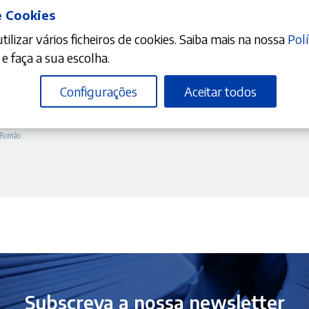
e Cookies
ilizar vários ficheiros de cookies. Saiba mais na nossa
Polí
DICIONAR
e faça a sua escolha.
Configurações
Aceitar todos
O
10%
reço
s das Crianças
a Romão
tual
:
0,61 €.
Subscreva a nossa newsletter