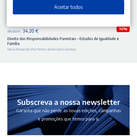
Aceitar todos
ADICIONAR
10%
O
O
34,20
€
38,00
€
preço
preço
Direito das Responsabilidades Parentais – Estudos de Igualdade e
Família
original
atual
Maria Margarida Silva Pereira
,
Daniel Vieira Lourenço
era:
é:
38,00 €.
34,20 €.
Subscreva a nossa newsletter
Garanta que não perde as novas edições, campanhas
e promoções que temos para si.