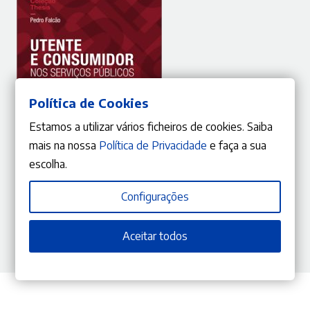
Política de Cookies
Estamos a utilizar vários ficheiros de cookies. Saiba
mais na nossa
Política de Privacidade
e faça a sua
ADICIONAR
escolha.
Configurações
10%
O
O
35,01
€
38,90
€
preço
preço
Utente e Consumidor nos Serviços Públicos Essenciais
Aceitar todos
Pedro Falcão
original
atual
era:
é:
38,90 €.
35,01 €.