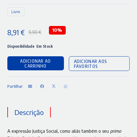
Livro
8,91
€
10%
9,90
€
O
O
preço
preço
Disponibilidade
Em Stock
original
atual
ADICIONAR AO
ADICIONAR AOS
era:
é:
CARRINHO
FAVORITOS
9,90 €.
8,91 €.
Partilhar:
Descrição
A expressão Justiça Social, como aliás também o seu
primo