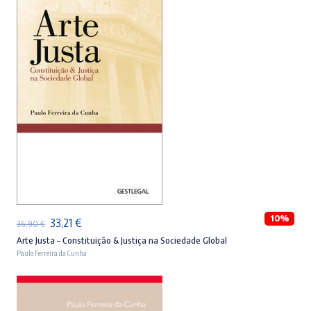
26,90 €.
24,21 €.
ADICIONAR
10%
O
O
33,21
€
36,90
€
preço
preço
Arte Justa – Constituição & Justiça na Sociedade Global
Paulo Ferreira da Cunha
original
atual
era:
é:
36,90 €.
33,21 €.