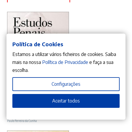
Política de Cookies
Estamos a utilizar vários ficheiros de cookies. Saiba
mais na nossa
Política de Privacidade
e faça a sua
escolha.
Configurações
ADICIONAR
Aceitar todos
10%
O
O
24,21
€
26,90
€
preço
preço
Estudos Penais
Paulo Ferreira da Cunha
original
atual
era:
é: