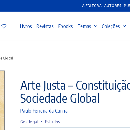
A EDITORA
AUTORES
PU
Livros
Revistas
Ebooks
Temas
Coleções
de Global
Arte Justa – Constituiçã
Sociedade Global
Paulo Ferreira da Cunha
•
Gestlegal
Estudos