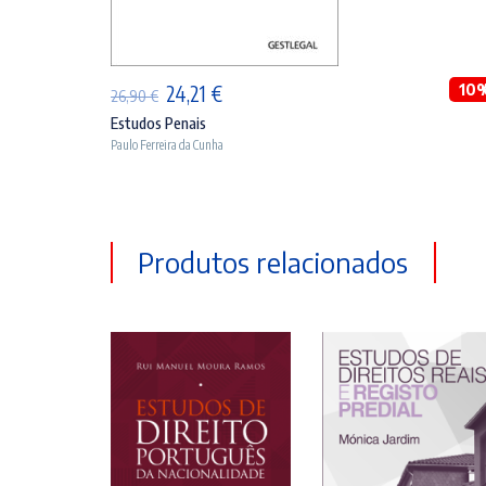
ADICIONAR
O
O
10
24,21
€
26,90
€
preço
preço
Estudos Penais
Paulo Ferreira da Cunha
original
atual
era:
é:
26,90 €.
24,21 €.
Produtos relacionados