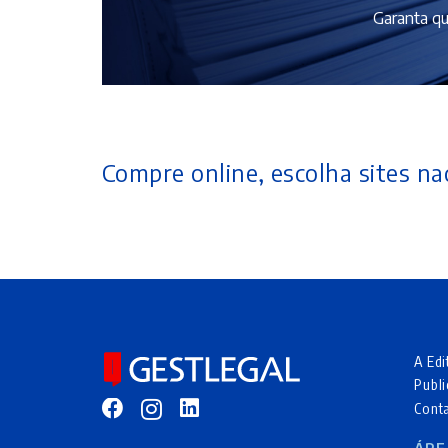
Garanta qu
Compre online, escolha sites nac
A Edi
Publi
Cont
ÁRE