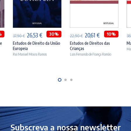
ADICIONAR
ADICIONAR
%
O
O
30%
O
O
10%
26,53
€
20,61
€
37,90
€
22,90
€
3
preço
preço
preço
preço
 e
Estudos de Direito da União
Estudos de Direitos das
Ma
Europeia
Crianças
Man
original
atual
original
atual
Rui Manuel Moura Ramos
Luis Fernando de França Romão
era:
é:
era:
é:
.
37,90 €.
26,53 €.
22,90 €.
20,61 €.
Subscreva a nossa newsletter