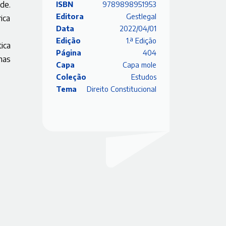
de.
ISBN
9789898951953
Editora
Gestlegal
ica
Data
2022/04/01
Edição
1.ª Edição
ica
Página
404
mas
Capa
Capa mole
Coleção
Estudos
Tema
Direito Constitucional