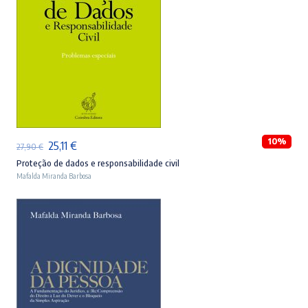
ADICIONAR
10%
O
O
25,11
€
27,90
€
preço
preço
Proteção de dados e responsabilidade civil
Mafalda Miranda Barbosa
original
atual
era:
é:
27,90 €.
25,11 €.