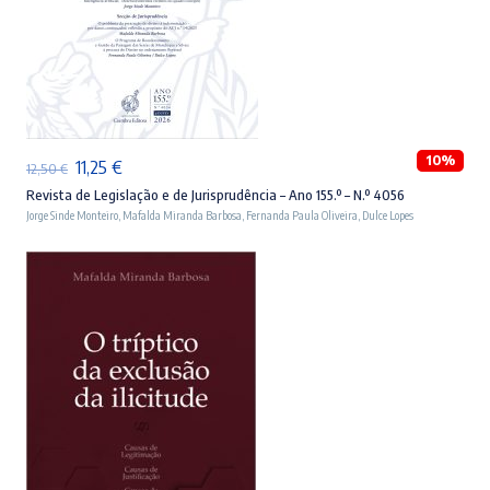
ADICIONAR
10%
O
O
11,25
€
12,50
€
preço
preço
Revista de Legislação e de Jurisprudência – Ano 155.º – N.º 4056
Jorge Sinde Monteiro
,
Mafalda Miranda Barbosa
,
Fernanda Paula Oliveira
,
Dulce Lopes
original
atual
era:
é:
12,50 €.
11,25 €.