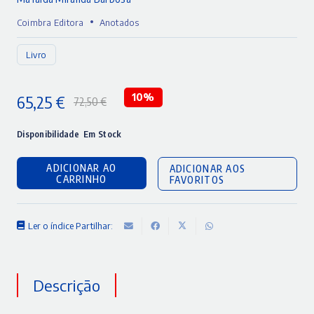
•
Coimbra Editora
Anotados
Livro
65,25
€
10%
72,50
€
O
O
preço
preço
Disponibilidade
Em Stock
original
atual
ADICIONAR AO
ADICIONAR AOS
era:
é:
CARRINHO
FAVORITOS
72,50 €.
65,25 €.
Ler o índice
Partilhar:
Descrição