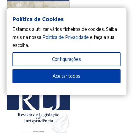
Política de Cookies
ADICIONAR
Estamos a utilizar vários ficheiros de cookies. Saiba
mais na nossa
Política de Privacidade
e faça a sua
escolha.
10%
O
O
26,91
€
29,90
€
preço
preço
A Dignidade da Pessoa – A fundamentação do jurídico, a
Configurações
(re)compreensão do direito à luz do dever e o bloqueio da simples
original
atual
aspiração
Mafalda Miranda Barbosa
era:
é:
Aceitar todos
29,90 €.
26,91 €.