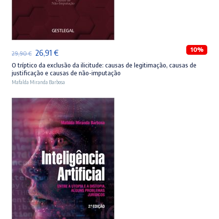
ADICIONAR
10%
O
O
26,91
€
29,90
€
preço
preço
O tríptico da exclusão da ilicitude: causas de legitimação, causas de
justificação e causas de não-imputação
original
atual
Mafalda Miranda Barbosa
era:
é:
29,90 €.
26,91 €.