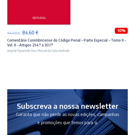
ADICIONAR
10%
O
O
84,60
€
94,00
€
preço
preço
Comentário Conimbricense do Código Penal – Parte Especial – Tomo II –
Vol. II – Artigos 254.º a 307.º
original
atual
Jorge de Figueiredo Dias
,
Manuel da Costa Andrade
era:
é:
94,00 €.
84,60 €.
Subscreva a nossa newsletter
Garanta que não perde as novas edições, campanhas
e promoções que temos para si.