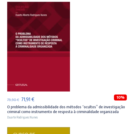
ADICIONAR
10%
O
O
71,91
€
79,90
€
preço
preço
O problema da admissibilidade dos métodos “ocultos” de investigação
criminal como instrumento de resposta à criminalidade organizada
original
atual
Duarte Rodrigues Nunes
era:
é:
79,90 €.
71,91 €.