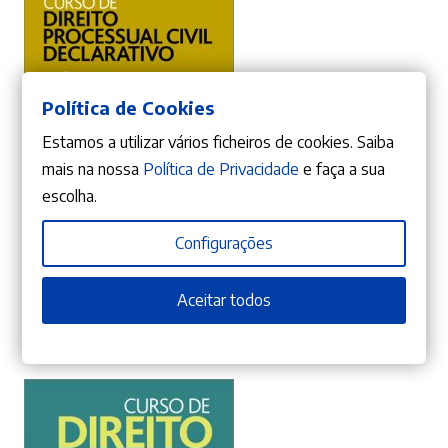
Política de Cookies
Estamos a utilizar vários ficheiros de cookies. Saiba
mais na nossa
Política de Privacidade
e faça a sua
escolha.
ADICIONAR
Configurações
10%
Aceitar todos
O
O
42,21
€
46,90
€
preço
preço
Curso de Direito Processual Civil Declarativo
Duarte Rodrigues Nunes
original
atual
era:
é:
46,90 €.
42,21 €.