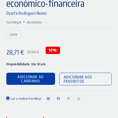
económico-financeira
Duarte Rodrigues Nunes
•
Gestlegal
Anotados
Livro
28,71
€
10%
31,90
€
O
O
preço
preço
Disponibilidade
Em Stock
original
atual
ADICIONAR AO
ADICIONAR AOS
era:
é:
CARRINHO
FAVORITOS
31,90 €.
28,71 €.
Ler o índice
Partilhar: