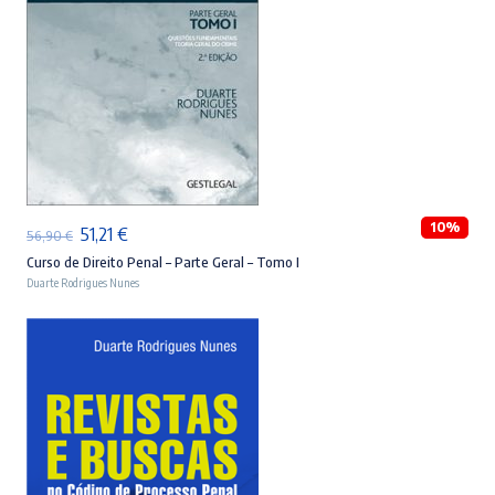
ADICIONAR
10%
O
O
51,21
€
56,90
€
preço
preço
Curso de Direito Penal – Parte Geral – Tomo I
Duarte Rodrigues Nunes
original
atual
era:
é:
56,90 €.
51,21 €.