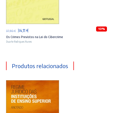
ADICIONAR
10%
O
O
34,11
€
37,90
€
preço
preço
Os Crimes Previstos na Lei do Cibercrime
Duarte Rodrigues Nunes
original
atual
era:
é:
37,90 €.
34,11 €.
Produtos relacionados