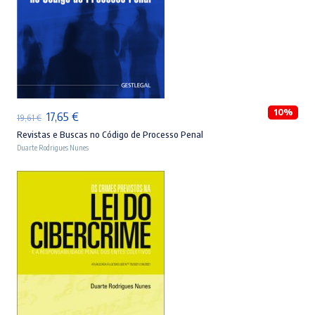
LER MAIS
10%
O
O
17,65
€
19,61
€
preço
preço
Revistas e Buscas no Código de Processo Penal
Duarte Rodrigues Nunes
original
atual
era:
é:
19,61 €.
17,65 €.