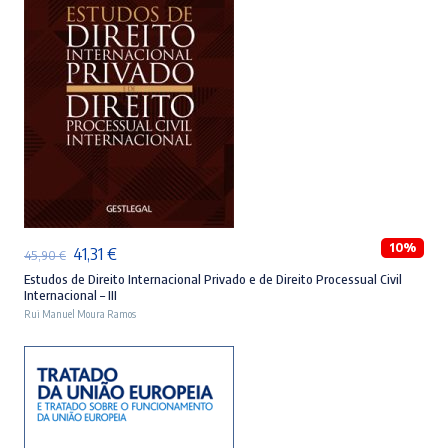
ADICIONAR
10%
O
O
41,31
€
45,90
€
preço
preço
Estudos de Direito Internacional Privado e de Direito Processual Civil
Internacional – III
original
atual
Rui Manuel Moura Ramos
era:
é:
45,90 €.
41,31 €.