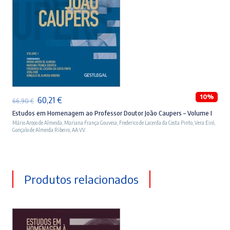
ADICIONAR
10%
O
O
60,21
€
66,90
€
preço
preço
Estudos em Homenagem ao Professor Doutor João Caupers – Volume I
Mário Aroso de Almeida
,
Mariana França Gouveia
,
Frederico de Lacerda da Costa Pinto
,
Vera Eiró
,
original
atual
Gonçalo de Almeida Ribeiro
,
AA.VV.
era:
é:
66,90 €.
60,21 €.
Produtos relacionados