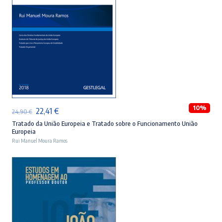
LER MAIS
10%
O
O
22,41
€
24,90
€
preço
preço
Tratado da União Europeia e Tratado sobre o Funcionamento União
Europeia
original
atual
Rui Manuel Moura Ramos
era:
é:
24,90 €.
22,41 €.