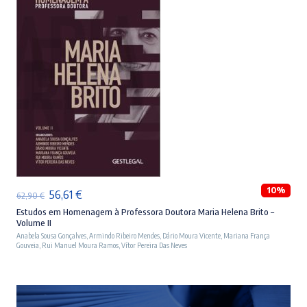
ADICIONAR
10%
O
O
56,61
€
62,90
€
preço
preço
Estudos em Homenagem à Professora Doutora Maria Helena Brito –
Volume II
original
atual
Anabela Sousa Gonçalves
,
Armindo Ribeiro Mendes
,
Dário Moura Vicente
,
Mariana França
Gouveia
,
Rui Manuel Moura Ramos
,
Vítor Pereira Das Neves
era:
é:
62,90 €.
56,61 €.