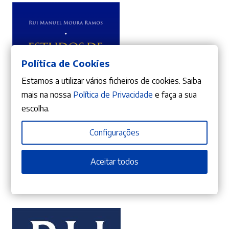
era:
é:
44,90 €.
40,41 €.
Política de Cookies
Estamos a utilizar vários ficheiros de cookies. Saiba
mais na nossa
Política de Privacidade
e faça a sua
escolha.
Configurações
ADICIONAR
Aceitar todos
30%
O
O
26,53
€
37,90
€
preço
preço
Estudos de Direito da União Europeia
Rui Manuel Moura Ramos
original
atual
era:
é:
37,90 €.
26,53 €.