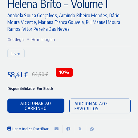
Helena Brito – Volume I
Anabela Sousa Gonçalves
,
Armindo Ribeiro Mendes
,
Dário
Moura Vicente
,
Mariana França Gouveia
,
Rui Manuel Moura
Ramos
,
Vítor Pereira Das Neves
•
Gestlegal
Homenagem
Livro
58,41
€
10%
64,90
€
O
O
preço
preço
Disponibilidade
Em Stock
original
atual
ADICIONAR AO
ADICIONAR AOS
era:
é:
CARRINHO
FAVORITOS
64,90 €.
58,41 €.
Ler o índice
Partilhar: