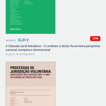
ADICIONAR
10%
O
O
36,81
€
40,90
€
preço
preço
A Cláusula Geral Antiabuso – O combate à elisão fiscal numa perspetiva
nacional, europeia e internacional
original
atual
Jónatas E. M. Machado
,
AA.VV.
era:
é:
40,90 €.
36,81 €.