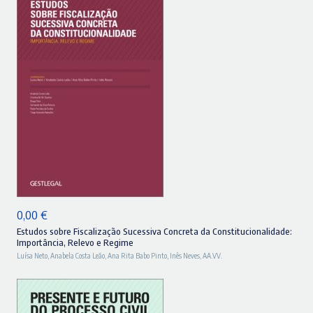
ADICIONAR
0,00
€
Estudos sobre Fiscalização Sucessiva Concreta da Constitucionalidade:
Importância, Relevo e Regime
Luísa Neto
,
Anabela Costa Leão
,
Ana Rita Babo Pinto
,
Inês Neves
,
AA.VV.