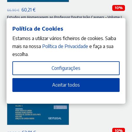
10%
O
O
60,21
€
66,90
€
preço
preço
Estudos em Homenagem ao Professor Doutor João Caupers – Volume I
Mário Aroso de Almeida
,
Mariana França Gouveia
,
Frederico de Lacerda da Costa Pinto
,
Vera Eiró
,
original
atual
Gonçalo de Almeida Ribeiro
,
AA.VV.
Política de Cookies
era:
é:
Estamos a utilizar vários ficheiros de cookies. Saiba
66,90 €.
60,21 €.
mais na nossa
Política de Privacidade
e faça a sua
escolha.
Configurações
Aceitar todos
ADICIONAR
10%