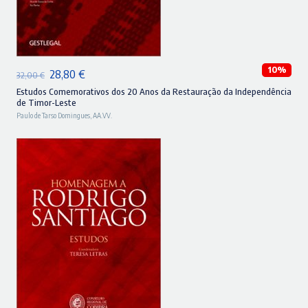
ADICIONAR
10%
O
O
28,80
€
32,00
€
preço
preço
Estudos Comemorativos dos 20 Anos da Restauração da Independência
de Timor-Leste
original
atual
Paulo de Tarso Domingues
,
AA.VV.
era:
é:
32,00 €.
28,80 €.