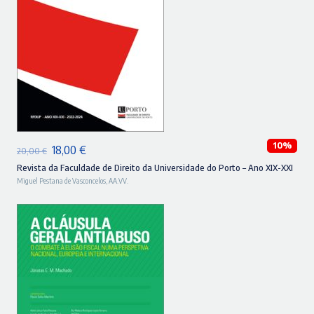
ADICIONAR
10%
O
O
18,00
€
20,00
€
preço
preço
Revista da Faculdade de Direito da Universidade do Porto – Ano XIX-XXI
Miguel Pestana de Vasconcelos
,
AA.VV.
original
atual
era:
é:
20,00 €.
18,00 €.