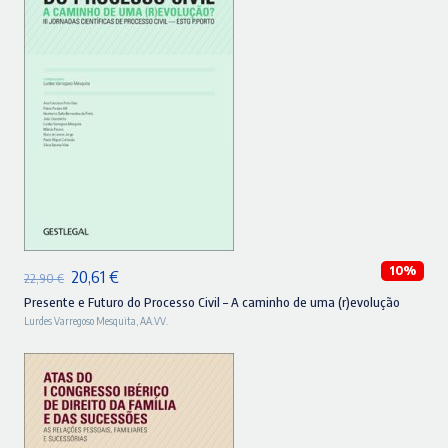
ADICIONAR
10%
O
O
20,61
€
22,90
€
preço
preço
Presente e Futuro do Processo Civil – A caminho de uma (r)evolução
Lurdes Varregoso Mesquita
,
AA.VV.
original
atual
era:
é:
22,90 €.
20,61 €.