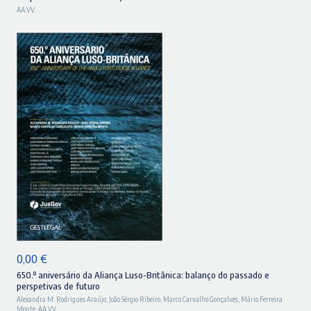
AA.VV.
original
atual
era:
é:
31,90 €.
28,70 €.
ADICIONAR
0,00
€
650.º aniversário da Aliança Luso-Britânica: balanço do passado e
perspetivas de futuro
Alexandra M. Rodrigues Araújo
,
João Sérgio Ribeiro
,
Marco Carvalho Gonçalves
,
Mário Ferreira
Monte
,
AA.VV.