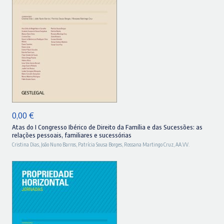
ADICIONAR
0,00
€
Atas do I Congresso Ibérico de Direito da Família e das Sucessões: as
relações pessoais, familiares e sucessórias
Cristina Dias
,
João Nuno Barros
,
Patrícia Sousa Borges
,
Rossana Martingo Cruz
,
AA.VV.