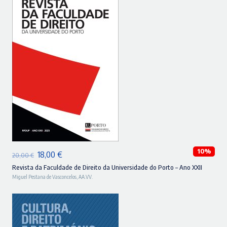
ADICIONAR
10%
O
O
18,00
€
20,00
€
preço
preço
Revista da Faculdade de Direito da Universidade do Porto – Ano XXII
Miguel Pestana de Vasconcelos
,
AA.VV.
original
atual
era:
é:
20,00 €.
18,00 €.