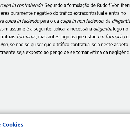
culpa in contrahendo
. Segundo a formulação de Rudolf Von Jheri
eres puramente negativo do tráfico extracontratual e entra no
a culpa in faciendo
para o da
culpa in non faciendo
, da
diligenti
assim assume é a seguinte: aplicar a necessária
diligentia
logo no
ntratuais
formadas
, mas antes logo as que estão
em formação
q
ulpa
, se não se quiser que o tráfico contratual seja neste aspeto
ntraente seja exposto ao perigo de se tornar vítima da negligênci
e Cookies