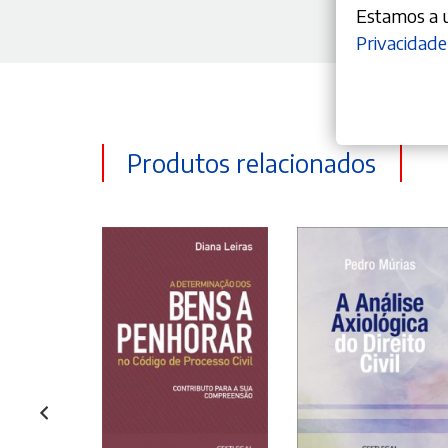
Estamos a ut
Privacidade
Produtos relacionados
ONAR
ADICIONAR
ADICIONAR