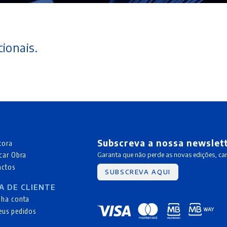
ionais.
Subscreva a nossa newslet
tora
car Obra
Garanta que não perde as novas edições, c
actos
SUBSCREVA AQUI
A DE CLIENTE
nha conta
eus pedidos