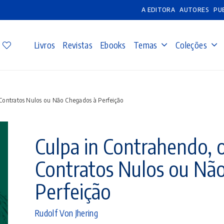
A EDITORA
AUTORES
PU
Livros
Revistas
Ebooks
Temas
Coleções
ontratos Nulos ou Não Chegados à Perfeição
Culpa in Contrahendo,
Contratos Nulos ou Nã
Perfeição
Rudolf Von Jhering