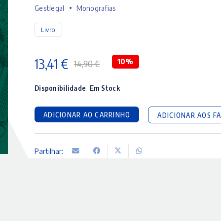
•
Gestlegal
Monografias
Livro
13,41
€
10%
14,90
€
O
O
preço
preço
Disponibilidade
Em Stock
original
atual
ADICIONAR AO CARRINHO
ADICIONAR AOS F
era:
é:
14,90 €.
13,41 €.
Partilhar: