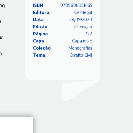
ng:
ISBN
9789898951465
Editora
Gestlegal
Data
28/09/2020
a
Edição
2.ª Edição
Página
122
ue
Capa
Capa mole
Coleção
Monografias
a
Tema
Direito Civil