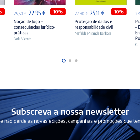
%
O
O
10%
O
O
10%
22,95
€
25,11
€
25,50
€
27,90
€
2
preço
preço
preço
preço
Noção de Jogo –
Proteção de dados e
Pr
consequências jurídico-
responsabilidade civil
– 
original
atual
original
atual
práticas
En
Mafalda Miranda Barbosa
era:
é:
era:
é:
Po
Carla Vicente
Car
 €.
25,50 €.
22,95 €.
27,90 €.
25,11 €.
Subscreva a nossa newsletter
e não perde as novas edições, campanhas e promoções que tem