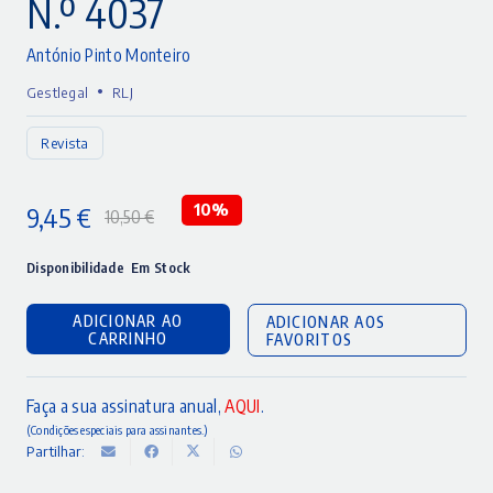
N.º 4037
António Pinto Monteiro
•
Gestlegal
RLJ
Revista
9,45
€
10%
10,50
€
O
O
preço
preço
Disponibilidade
Em Stock
original
atual
ADICIONAR AO
ADICIONAR AOS
era:
é:
CARRINHO
FAVORITOS
10,50 €.
9,45 €.
Faça a sua assinatura anual,
AQUI
.
(Condições especiais para assinantes.)
Partilhar: