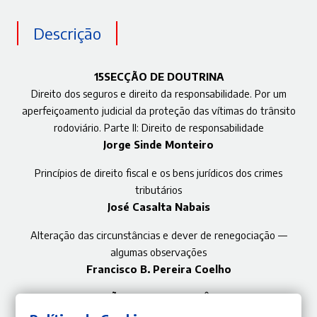
Descrição
15SECÇÃO DE DOUTRINA
Direito dos seguros e direito da responsabilidade. Por um
aperfeiçoamento judicial da proteção das vítimas do trânsito
rodoviário. Parte II: Direito de responsabilidade
Jorge Sinde Monteiro
Princípios de direito fiscal e os bens jurídicos dos crimes
tributários
José Casalta Nabais
Alteração das circunstâncias e dever de renegociação —
algumas observações
Francisco B. Pereira Coelho
SECÇÃO DE JURISPRUDÊNCIA
STJ — Acórdão de 14 de Setembro de 2017 (Acessoriedade da