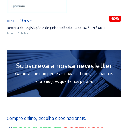
ADICIONAR
10%
O
O
9,45
€
10,50
€
preço
preço
Revista de Legislação e de Jurisprudência – Ano 147.º – N.º 4011
António Pinto Monteiro
original
atual
era:
é:
10,50 €.
9,45 €.
Subscreva a nossa newsletter
Garanta que não perde as novas edições, campanhas
e promoções que temos para si.
Compre online, escolha sites nacionais.