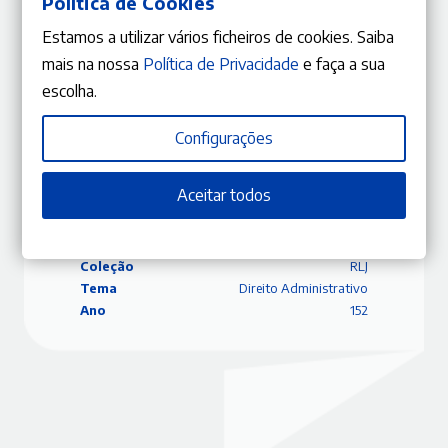
Política de Cookies
cláusula penal e pena independente)
Estamos a utilizar vários ficheiros de cookies. Saiba
António Pinto Monteiro
mais na nossa
Política de Privacidade
e faça a sua
escolha.
Configurações
ISBN
9770870848378
Editora
Gestlegal
Aceitar todos
Data
14/02/2023
Edição
Novembro – Dezembro 2022
Capa
Capa mole
Coleção
RLJ
Tema
Direito Administrativo
Ano
152