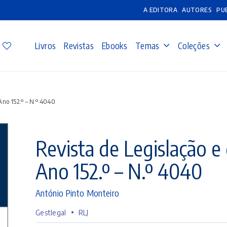
A EDITORA
AUTORES
PU
Livros
Revistas
Ebooks
Temas
Coleções
 Ano 152.º – N.º 4040
Revista de Legislação e 
Ano 152.º – N.º 4040
António Pinto Monteiro
•
Gestlegal
RLJ