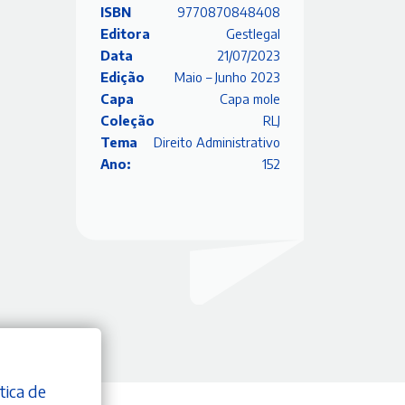
ISBN
9770870848408
Editora
Gestlegal
o
Data
21/07/2023
Edição
Maio – Junho 2023
Capa
Capa mole
Coleção
RLJ
Tema
Direito Administrativo
Ano:
152
tica de