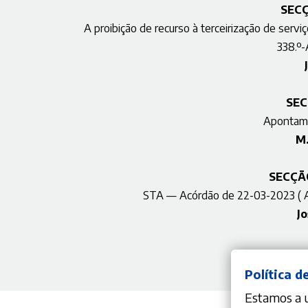
SEC
A proibição de recurso à terceirização de servi
338.º-
SEC
Apontamen
M.
SECÇÃ
STA — Acórdão de 22-03-2023 ( A
J
Política d
Estamos a ut