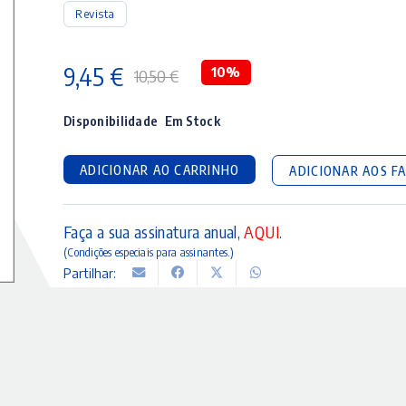
Revista
9,45
€
10%
10,50
€
O
O
preço
preço
Disponibilidade
Em Stock
original
atual
ADICIONAR AO CARRINHO
ADICIONAR AOS F
era:
é:
10,50 €.
9,45 €.
Faça a sua assinatura anual,
AQUI
.
(Condições especiais para assinantes.)
Partilhar: