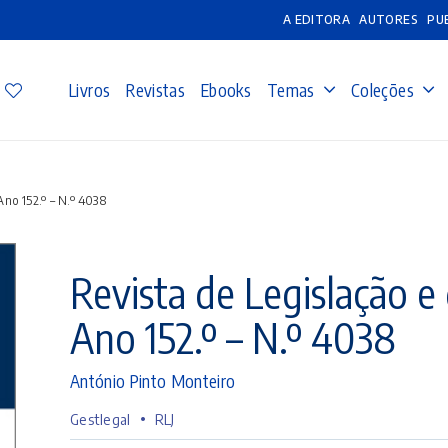
A EDITORA
AUTORES
PU
Livros
Revistas
Ebooks
Temas
Coleções
Ano 152.º – N.º 4038
Revista de Legislação e 
Ano 152.º – N.º 4038
António Pinto Monteiro
•
Gestlegal
RLJ