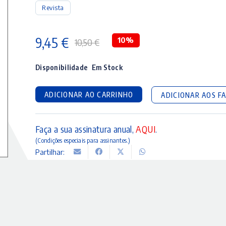
Revista
9,45
€
10%
10,50
€
O
O
preço
preço
Disponibilidade
Em Stock
original
atual
ADICIONAR AO CARRINHO
ADICIONAR AOS F
era:
é:
10,50 €.
9,45 €.
Faça a sua assinatura anual,
AQUI
.
(Condições especiais para assinantes.)
Partilhar: