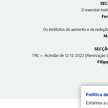
S
EC
O exercício me
Fe
Os institutos do aumento e da redução
M.
SECÇÃ
TRC — Acórdão de 12-12-2022 (Renovação de 
Filip
Política d
Estamos a ut