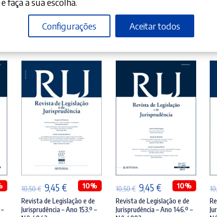
e faça a sua escolha.
Configurações
Aceitar todos
ADICIONAR
ADICIONAR
%
O
O
10%
O
O
10%
9,45
€
9,45
€
10,50
€
10,50
€
10
preço
preço
preço
preço
e
Revista de Legislação e de
Revista de Legislação e de
Re
 –
Jurisprudência – Ano 153.º –
Jurisprudência – Ano 146.º –
Ju
original
atual
original
atual