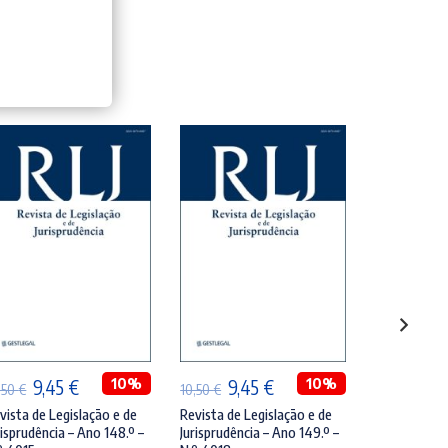
ADICIONAR
ADICIONAR
ADI
O
O
10%
O
O
10%
O
9,45
€
9,45
€
11,
,50
€
10,50
€
12,50
€
preço
preço
preço
preço
pre
vista de Legislação e de
Revista de Legislação e de
Revista de L
risprudência – Ano 148.º –
Jurisprudência – Ano 149.º –
Jurisprudênc
original
atual
original
atual
orig