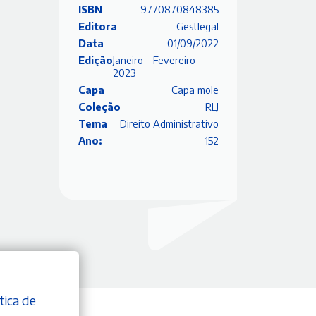
ISBN
9770870848385
Editora
Gestlegal
Data
01/09/2022
Edição
Janeiro – Fevereiro
2023
Capa
Capa mole
Coleção
RLJ
Tema
Direito Administrativo
Ano:
152
tica de