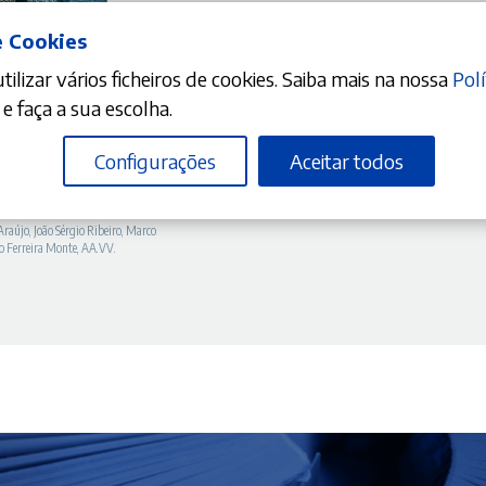
e Cookies
ilizar vários ficheiros de cookies. Saiba mais na nossa
Polí
DICIONAR
e faça a sua escolha.
Configurações
Aceitar todos
a Aliança Luso-Britânica:
 e perspetivas de futuro
Araújo
,
João Sérgio Ribeiro
,
Marco
o Ferreira Monte
,
AA.VV.