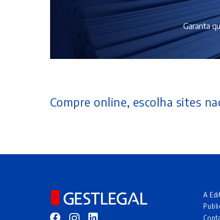
Garanta qu
Compre online, escolha sites nac
A Edi
Publi
Cont