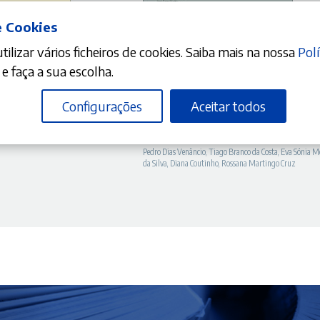
e Cookies
ilizar vários ficheiros de cookies. Saiba mais na nossa
Polí
DICIONAR
ADICIONAR
e faça a sua escolha.
O
10%
Configurações
Aceitar todos
0,00
€
preço
A morte digital – Questões pessoais e
ados pessoais na prestação e
patrimoniais
 cuidados de saúde
atual
Pedro Dias Venâncio
,
Tiago Branco da Costa
,
Eva Sónia M
é:
da Silva
,
Diana Coutinho
,
Rossana Martingo Cruz
.
44,91 €.