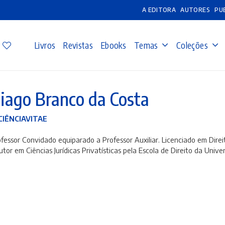
A EDITORA
AUTORES
PU
Livros
Revistas
Ebooks
Temas
Coleções
iago Branco da Costa
CIÊNCIAVITAE
fessor Convidado equiparado a Professor Auxiliar.
Licenciado em Direi
tor em Ciências Jurídicas Privatísticas pela Escola de Direito da Univ