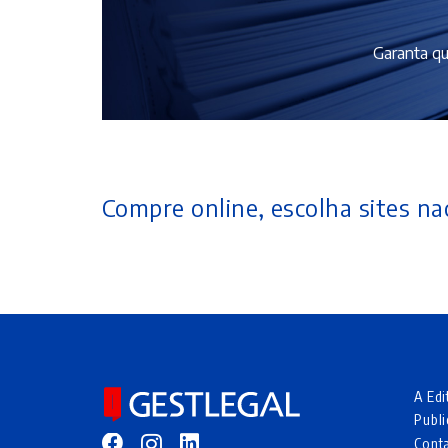
Garanta qu
Compre online, escolha sites nac
A Edi
Publi
Cont