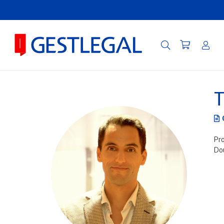
T
Pro
Dou