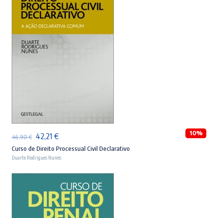
ADICIONAR
10%
O
O
42,21
€
46,90
€
preço
preço
Curso de Direito Processual Civil Declarativo
Duarte Rodrigues Nunes
original
atual
era:
é:
46,90 €.
42,21 €.