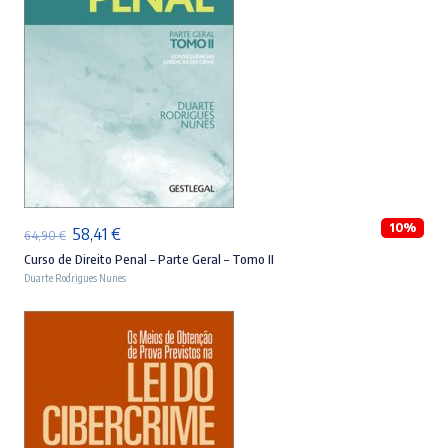
ADICIONAR
10%
O
O
58,41
€
64,90
€
preço
preço
Curso de Direito Penal – Parte Geral – Tomo II
Duarte Rodrigues Nunes
original
atual
era:
é:
64,90 €.
58,41 €.