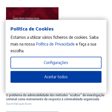
original
atual
era:
é:
19,61 €.
17,65 €.
Política de Cookies
Estamos a utilizar vários ficheiros de cookies. Saiba
mais na nossa
Política de Privacidade
e faça a sua
escolha.
Configurações
ADICIONAR
Aceitar todos
10%
O
O
71,91
€
79,90
€
preço
preço
O problema da admissibilidade dos métodos “ocultos” de investigação
criminal como instrumento de resposta à criminalidade organizada
original
atual
Duarte Rodrigues Nunes
era:
é: