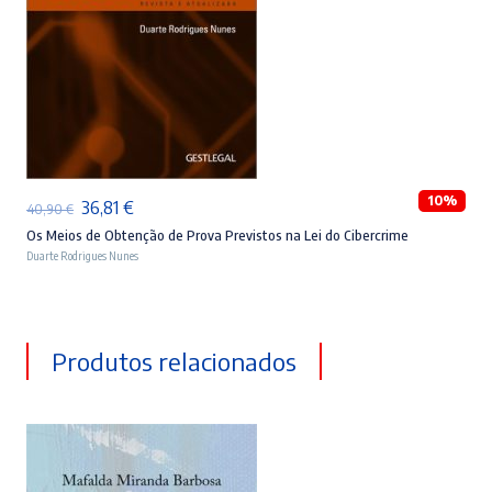
ADICIONAR
10%
O
O
36,81
€
40,90
€
preço
preço
Os Meios de Obtenção de Prova Previstos na Lei do Cibercrime
Duarte Rodrigues Nunes
original
atual
era:
é:
40,90 €.
36,81 €.
Produtos relacionados