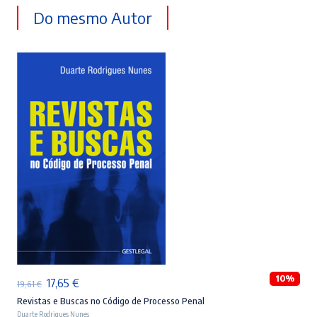
Do mesmo Autor
LER MAIS
10%
O
O
17,65
€
19,61
€
preço
preço
Revistas e Buscas no Código de Processo Penal
Duarte Rodrigues Nunes