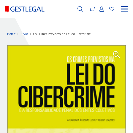
Home
›
Livro
›
Os Crimes Previstos na Lei do Cibercrime