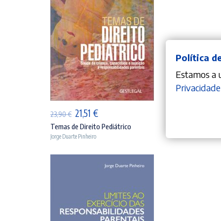
Política d
Estamos a ut
ADICIONAR
Privacidade
O
O
10
21,51
€
23,90
€
preço
preço
Temas de Direito Pediátrico
Jorge Duarte Pinheiro
original
atual
era:
é:
23,90 €.
21,51 €.