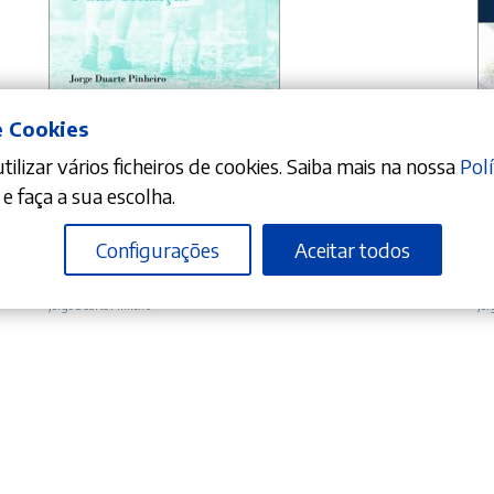
e Cookies
ilizar vários ficheiros de cookies. Saiba mais na nossa
Polí
ADICIONAR
e faça a sua escolha.
Configurações
Aceitar todos
%
O
O
10%
33,21
€
36,90
€
4
preço
preço
Estudos de Direito da Família e das Crianças
O 
Jorge Duarte Pinheiro
Jor
original
atual
era:
é:
36,90 €.
33,21 €.