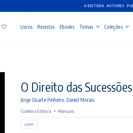
A EDITORA
AUTORES
PU
Livros
Revistas
Ebooks
Temas
Coleções
O Direito das Sucessõ
Jorge Duarte Pinheiro
,
Daniel Morais
•
Coimbra Editora
Manuais
Livro