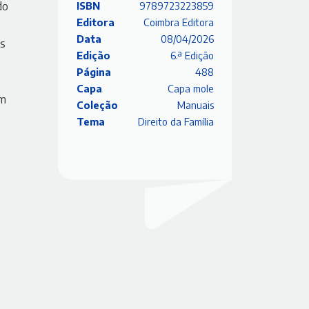
do
ISBN
9789723223859
Editora
Coimbra Editora
Data
08/04/2026
is
Edição
6.ª Edição
Página
488
Capa
Capa mole
om
Coleção
Manuais
Tema
Direito da Família