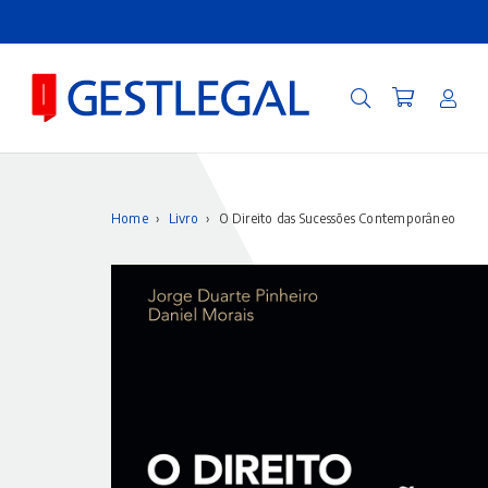
Home
›
Livro
›
O Direito das Sucessões Contemporâneo