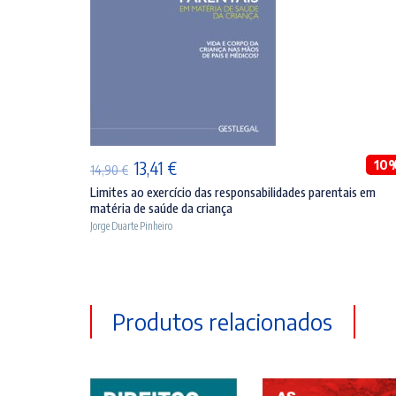
ADICIONAR
O
O
10
13,41
€
14,90
€
preço
preço
Limites ao exercício das responsabilidades parentais em
matéria de saúde da criança
original
atual
Jorge Duarte Pinheiro
era:
é:
14,90 €.
13,41 €.
Produtos relacionados