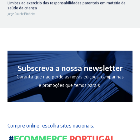
preço
preço
Limites ao exercício das responsabilidades parentais em matéria de
saúde da criança
original
atual
Jorge Duarte Pinheiro
era:
é:
14,90 €.
13,41 €.
Subscreva a nossa newsletter
Garanta que não perde as novas edições, campanhas
e promoções que temos para si.
Compre online, escolha sites nacionais.