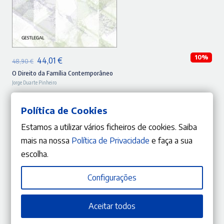
ADICIONAR
10%
O
O
44,01
€
48,90
€
preço
preço
O Direito da Família Contemporâneo
Jorge Duarte Pinheiro
original
atual
era:
é:
Política de Cookies
48,90 €.
44,01 €.
Estamos a utilizar vários ficheiros de cookies. Saiba
mais na nossa
Política de Privacidade
e faça a sua
escolha.
Configurações
Aceitar todos