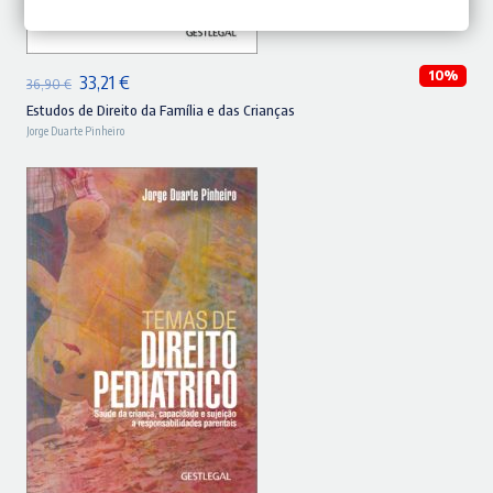
ADICIONAR
10%
O
O
33,21
€
36,90
€
preço
preço
Estudos de Direito da Família e das Crianças
Jorge Duarte Pinheiro
original
atual
era:
é:
36,90 €.
33,21 €.
ADICIONAR