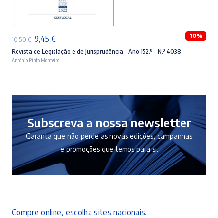
ADICIONAR
10%
O
O
9,45
€
10,50
€
preço
preço
Revista de Legislação e de Jurisprudência – Ano 152.º – N.º 4038
António Pinto Monteiro
original
atual
era:
é:
10,50 €.
9,45 €.
Subscreva a nossa newsletter
Garanta que não perde as novas edições, campanhas
e promoções que temos para si.
Compre online, escolha sites nacionais.