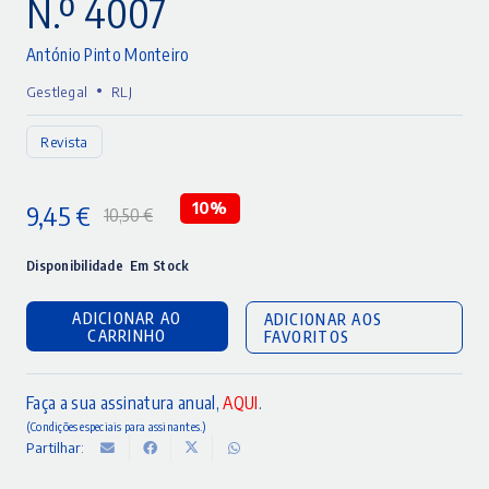
N.º 4007
António Pinto Monteiro
•
Gestlegal
RLJ
Revista
9,45
€
10%
10,50
€
O
O
preço
preço
Disponibilidade
Em Stock
original
atual
ADICIONAR AO
ADICIONAR AOS
era:
é:
CARRINHO
FAVORITOS
10,50 €.
9,45 €.
Faça a sua assinatura anual,
AQUI
.
(Condições especiais para assinantes.)
Partilhar: