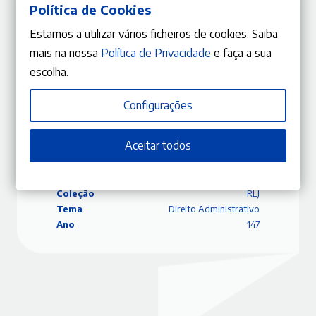
avalista após homologação do plano de revitalização do
Política de Cookies
avalizado)
Estamos a utilizar vários ficheiros de cookies. Saiba
Carolina Cunha
mais na nossa
Política de Privacidade
e faça a sua
escolha.
Configurações
ISBN
9770870848071
Editora
Gestlegal
Aceitar todos
Data
22/01/2018
Edição
Novembro – Dezembro 2017
Capa
Capa mole
Coleção
RLJ
Tema
Direito Administrativo
Ano
147