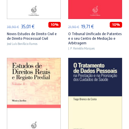
ADICIONAR
ADICIONAR
10%
10%
O
O
O
O
35,01
€
19,71
€
38,90
€
21,90
€
preço
preço
preço
preço
Novos Estudos de Direito Civil e
O Tribunal Unificado de Patentes
de Direito Processual Civil
e o seu Centro de Mediação e
original
atual
original
atual
Arbitragem
José Luís Bonifácio Ramos
era:
é:
J. P. Remédio Marques
era:
é:
38,90 €.
35,01 €.
21,90 €.
19,71 €.
ADICIONAR
ADICIONAR