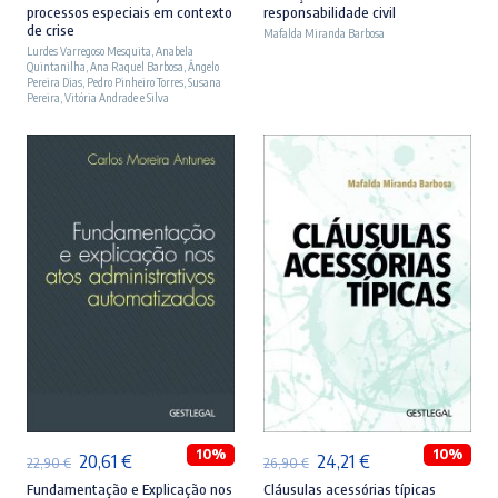
processos especiais em contexto
responsabilidade civil
original
atual
original
atual
de crise
Mafalda Miranda Barbosa
Lurdes Varregoso Mesquita
era:
é:
,
Anabela
era:
é:
Quintanilha
,
Ana Raquel Barbosa
,
Ângelo
23,90 €.
21,51 €.
27,90 €.
25,11 €.
Pereira Dias
,
Pedro Pinheiro Torres
,
Susana
Pereira
,
Vitória Andrade e Silva
ADICIONAR
ADICIONAR
10%
10%
O
O
O
O
20,61
€
24,21
€
22,90
€
26,90
€
preço
preço
preço
preço
Fundamentação e Explicação nos
Cláusulas acessórias típicas