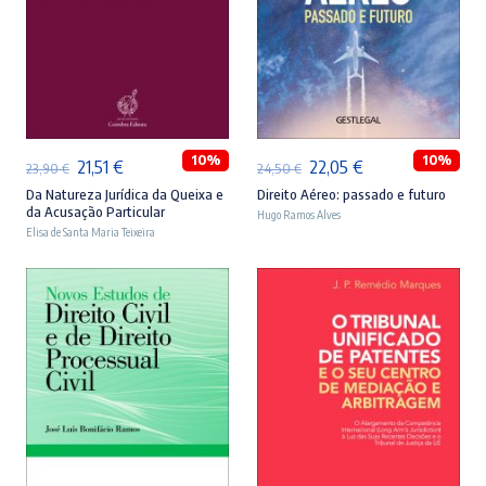
ADICIONAR
ADICIONAR
10%
10%
O
O
O
O
21,51
€
22,05
€
23,90
€
24,50
€
preço
preço
preço
preço
Da Natureza Jurídica da Queixa e
Direito Aéreo: passado e futuro
da Acusação Particular
Hugo Ramos Alves
original
atual
original
atual
Elisa de Santa Maria Teixeira
era:
é:
era:
é:
23,90 €.
21,51 €.
24,50 €.
22,05 €.