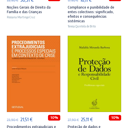
33,90
€
17,90
€
preço
preço
preço
preço
Noções Gerais de Direito da
Compliance e punibilidade de
Família e das Crianças
entes colectivos: significado,
original
atual
original
atual
efeitos e consequências
Rossana Martingo Cruz
sistémicas
era:
é:
era:
é:
Teresa Quintela de Brito
33,90 €.
30,51 €.
17,90 €.
16,11 €.
ADICIONAR
ADICIONAR
10%
10%
O
O
O
O
21,51
€
25,11
€
23,90
€
27,90
€
preço
preço
preço
preço
Procedimentos extrajudiciais e
Proteção de dados e