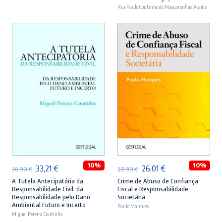
era:
é:
era:
é:
Rui Paulo Coutinho de Mascarenhas Ataíde
46,90 €.
42,21 €.
44,90 €.
40,41 €.
ADICIONAR
ADICIONAR
10%
10%
O
O
O
O
33,21
€
26,01
€
36,90
€
28,90
€
preço
preço
preço
preço
A Tutela Antecipatória da
Crime de Abuso de Confiança
Responsabilidade Civil: da
Fiscal e Responsabilidade
original
atual
original
atual
Responsabilidade pelo Dano
Societária
Ambiental Futuro e Incerto
era:
é:
Paulo Marques
era:
é:
Miguel Pereira Coutinho
36,90 €.
33,21 €.
28,90 €.
26,01 €.