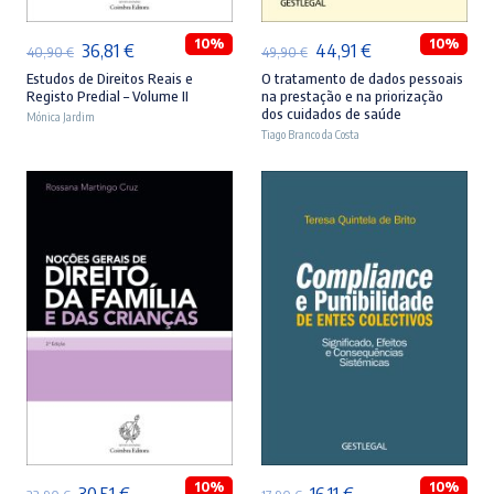
10%
10%
O
O
O
O
36,81
€
44,91
€
40,90
€
49,90
€
preço
preço
preço
preço
Estudos de Direitos Reais e
O tratamento de dados pessoais
Registo Predial – Volume II
na prestação e na priorização
original
atual
original
atual
dos cuidados de saúde
Mónica Jardim
era:
é:
Tiago Branco da Costa
era:
é:
40,90 €.
36,81 €.
49,90 €.
44,91 €.
ADICIONAR
ADICIONAR
10%
10%
O
O
O
O
30,51
€
16,11
€