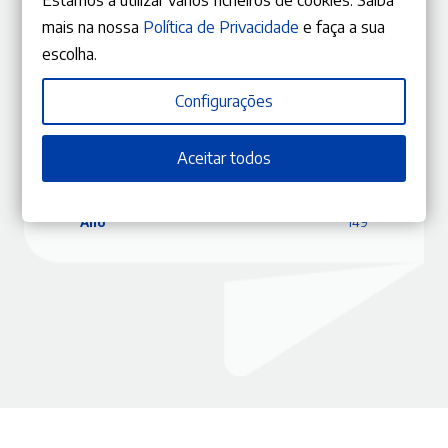
mais na nossa
Política de Privacidade
e faça a sua
escolha.
ISBN
9770870848187
Editora
Gestlegal
Configurações
Data
29/11/2019
Edição
Setembro – Outubro 2019
Aceitar todos
Capa
Capa mole
Coleção
RLJ
Tema
Direito Administrativo
Ano
149