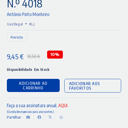
N.º 4018
António Pinto Monteiro
•
Gestlegal
RLJ
Revista
9,45
€
10%
10,50
€
O
O
preço
preço
Disponibilidade
Em Stock
original
atual
ADICIONAR AO
ADICIONAR AOS
era:
é:
CARRINHO
FAVORITOS
10,50 €.
9,45 €.
Faça a sua assinatura anual,
AQUI
.
(Condições especiais para assinantes.)
Partilhar: