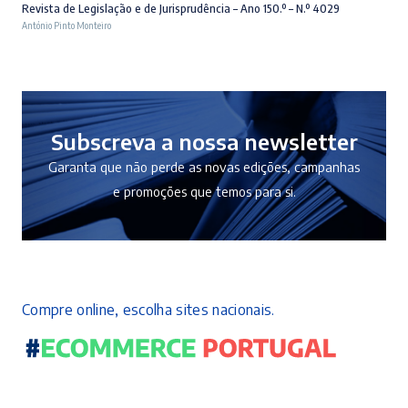
preço
preço
Revista de Legislação e de Jurisprudência – Ano 150.º – N.º 4029
António Pinto Monteiro
original
atual
era:
é:
10,50 €.
9,45 €.
Subscreva a nossa newsletter
Garanta que não perde as novas edições, campanhas
e promoções que temos para si.
Compre online, escolha sites nacionais.