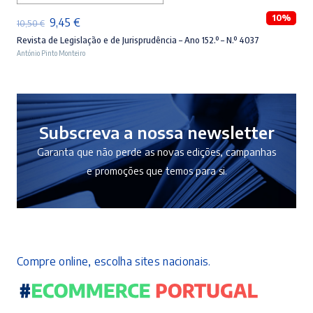
10%
O
O
9,45
€
10,50
€
preço
preço
Revista de Legislação e de Jurisprudência – Ano 152.º – N.º 4037
António Pinto Monteiro
original
atual
era:
é:
10,50 €.
9,45 €.
Subscreva a nossa newsletter
Garanta que não perde as novas edições, campanhas
e promoções que temos para si.
Compre online, escolha sites nacionais.