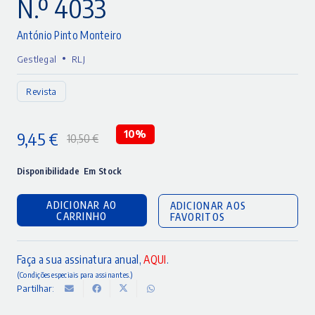
N.º 4033
António Pinto Monteiro
•
Gestlegal
RLJ
Revista
9,45
€
10%
10,50
€
O
O
preço
preço
Disponibilidade
Em Stock
original
atual
ADICIONAR AO
ADICIONAR AOS
era:
é:
CARRINHO
FAVORITOS
10,50 €.
9,45 €.
Faça a sua assinatura anual,
AQUI
.
(Condições especiais para assinantes.)
Partilhar: