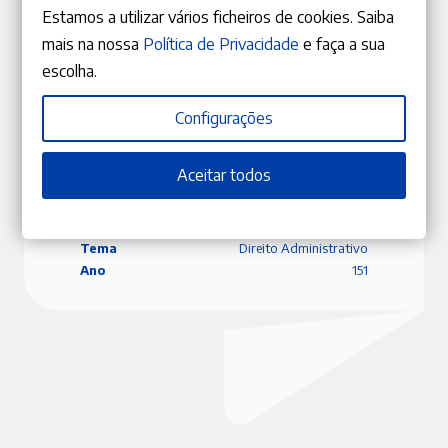
Rui Manuel Moura Ramos
Estamos a utilizar vários ficheiros de cookies. Saiba
mais na nossa
Política de Privacidade
e faça a sua
escolha.
Configurações
ISBN
9770870848330
Editora
Gestlegal
Data
01/06/2022
Aceitar todos
Edição
Março – Abril 2022
Capa
Capa mole
Coleção
RLJ
Tema
Direito Administrativo
Ano
151