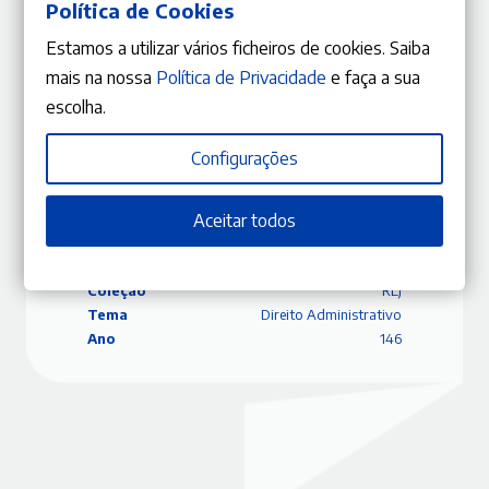
Política de Cookies
Lei aplicável ao contrato de trabalho internacional
Estamos a utilizar vários ficheiros de cookies. Saiba
Rui Manuel Moura Ramos
mais na nossa
Política de Privacidade
e faça a sua
escolha.
Configurações
ISBN
9770870848019
Editora
Gestlegal
Aceitar todos
Data
31/03/2017
Edição
Novembro – Dezembro 2016
Capa
Capa mole
Coleção
RLJ
Tema
Direito Administrativo
Ano
146