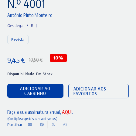
N.º 4001
António Pinto Monteiro
•
Gestlegal
RLJ
Revista
9,45
€
10%
10,50
€
O
O
preço
preço
Disponibilidade
Em Stock
original
atual
ADICIONAR AO
ADICIONAR AOS
era:
é:
CARRINHO
FAVORITOS
10,50 €.
9,45 €.
Faça a sua assinatura anual,
AQUI
.
(Condições especiais para assinantes.)
Partilhar: