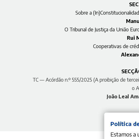
SEC
Sobre a (In)Constitucionalid
Manu
O Tribunal de Justiça da União Eur
Rui 
Cooperativas de créd
Alexan
SECÇÃ
TC — Acórdão n.º 555/2025 (A proibição de tercei
o A
João Leal Am
Política d
Estamos a ut