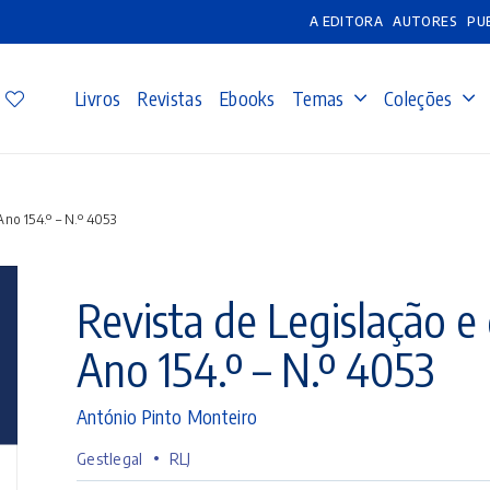
A EDITORA
AUTORES
PU
Livros
Revistas
Ebooks
Temas
Coleções
Ano 154.º – N.º 4053
Revista de Legislação e 
Ano 154.º – N.º 4053
António Pinto Monteiro
•
Gestlegal
RLJ