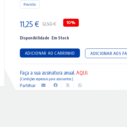
Revista
11,25
€
10%
12,50
€
O
O
preço
preço
Disponibilidade
Em Stock
original
atual
ADICIONAR AO CARRINHO
ADICIONAR AOS F
era:
é:
12,50 €.
11,25 €.
Faça a sua assinatura anual,
AQUI
.
(Condições especiais para assinantes.)
Partilhar: