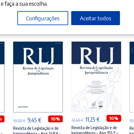
e faça a sua escolha.
Configurações
Aceitar todos
ADICIONAR
ADICIONAR
O
O
10%
11,25
€
%
O
O
10%
9,45
€
12,50
€
10,50
€
10
preço
preço
preço
preço
Revista de Legislação e de
e
Revista de Legislação e de
Re
Jurisprudência – Ano 155.º –
 –
Jurisprudência – Ano 148.º –
Ju