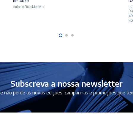
N.º 4039
era:
é:
Ru
António Pinto Monteiro
Dia
10,50 €.
9,45 €.
Joã
Ro
Subscreva a nossa newsletter
e não perde as novas edições, campanhas e promoções que tem