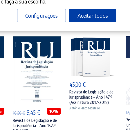
e faça a sua escolha.
Configurações
Aceitar todos
ADICIONAR
45,00
€
ADICIONAR
Revista de Legislação e de
Jurisprudência – Ano 147.º
(Assinatura 2017-2018)
António Pinto Monteiro
%
O
O
10%
9,45
€
12
10,50
€
preço
preço
Re
e
Revista de Legislação e de
Ju
 –
Jurisprudência – Ano 152.º –
original
atual
N.