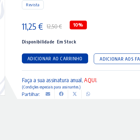
Revista
11,25
€
10%
12,50
€
O
O
preço
preço
Disponibilidade
Em Stock
original
atual
ADICIONAR AO CARRINHO
ADICIONAR AOS F
era:
é:
12,50 €.
11,25 €.
Faça a sua assinatura anual,
AQUI
.
(Condições especiais para assinantes.)
Partilhar: