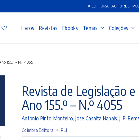
A EDITORA
AUTORES
PU
Livros
Revistas
Ebooks
Temas
Coleções
Ano 155.º – N.º 4055
Revista de Legislação e 
Ano 155.º – N.º 4055
António Pinto Monteiro
,
José Casalta Nabais
,
J. P. Re
•
Coimbra Editora
RLJ