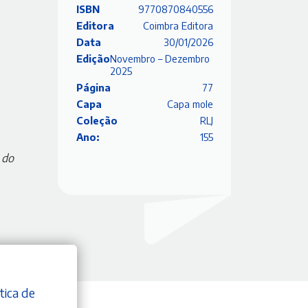
ISBN
9770870840556
Editora
Coimbra Editora
Data
30/01/2026
Edição
Novembro – Dezembro
2025
Página
77
Capa
Capa mole
Coleção
RLJ
Ano:
155
 do
tica de