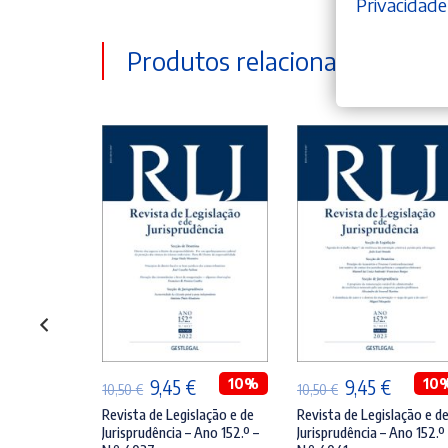
Privacidade
Produtos relacionados
ONAR
ADICIONAR
ADICIONAR
O
10%
O
O
10%
O
O
10
€
9,45
€
9,45
€
10,50
€
10,50
€
preço
preço
preço
preço
preço
slação e de
Revista de Legislação e de
Revista de Legislação e d
 Ano 151.º –
Jurisprudência – Ano 152.º –
Jurisprudência – Ano 152.º
l
atual
original
atual
original
atual