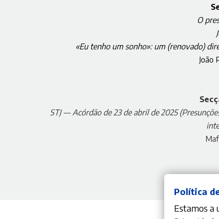
S
O pres
«Eu tenho um sonho»: um (renovado) direi
João 
Secç
STJ — Acórdão de 23 de abril de 2025 (Presunções
int
Maf
Política d
Estamos a ut