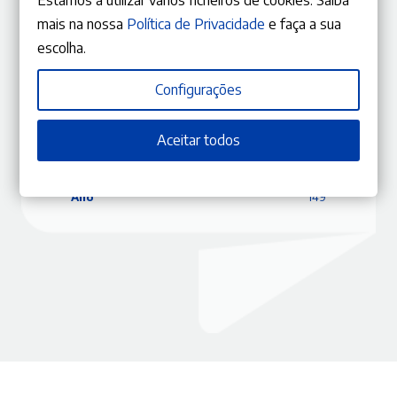
mais na nossa
Política de Privacidade
e faça a sua
escolha.
ISBN
9770870848187
Editora
Gestlegal
Configurações
Data
29/11/2019
Edição
Setembro – Outubro 2019
Aceitar todos
Capa
Capa mole
Coleção
RLJ
Tema
Direito Administrativo
Ano
149