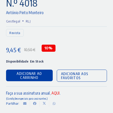
N.º 4018
António Pinto Monteiro
•
Gestlegal
RLJ
Revista
9,45
€
10%
10,50
€
O
O
preço
preço
Disponibilidade
Em Stock
original
atual
ADICIONAR AO
ADICIONAR AOS
era:
é:
CARRINHO
FAVORITOS
10,50 €.
9,45 €.
Faça a sua assinatura anual,
AQUI
.
(Condições especiais para assinantes.)
Partilhar: