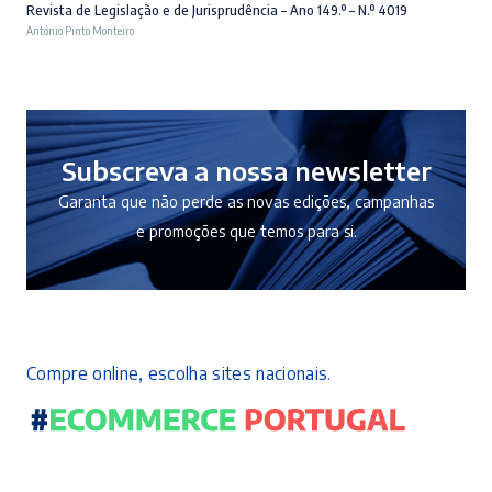
preço
preço
Revista de Legislação e de Jurisprudência – Ano 149.º – N.º 4019
António Pinto Monteiro
original
atual
era:
é:
10,50 €.
9,45 €.
Subscreva a nossa newsletter
Garanta que não perde as novas edições, campanhas
e promoções que temos para si.
Compre online, escolha sites nacionais.