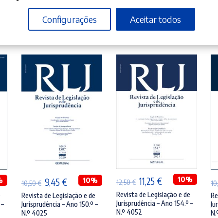
Configurações
Aceitar todos
ADICIONAR
ADICIONAR
O
O
10%
11,25
€
%
O
O
10%
9,45
€
12,50
€
10,50
€
10
preço
preço
preço
preço
Revista de Legislação e de
e
Revista de Legislação e de
Re
Jurisprudência – Ano 154.º –
 –
Jurisprudência – Ano 150.º –
Ju
original
atual
original
atual
N.º 4052
N.º 4025
N.