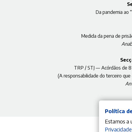
S
Da pandemia ao “l
Medida da pena de prisão 
Anab
Secç
TRP / STJ — Acórdãos de 8 
(A responsabilidade do terceiro que
An
Política d
Estamos a ut
Privacidade