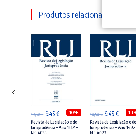
Produtos relacionados
ONAR
ADICIONAR
ADICIONAR
O
10%
O
O
10%
O
O
10
€
9,45
€
9,45
€
10,50
€
10,50
€
preço
preço
preço
preço
preço
slação e de
Revista de Legislação e de
Revista de Legislação e d
 Ano 149.º –
Jurisprudência – Ano 151.º –
Jurisprudência – Ano 149.º
l
atual
original
atual
original
atual
N.º 4033
N.º 4022