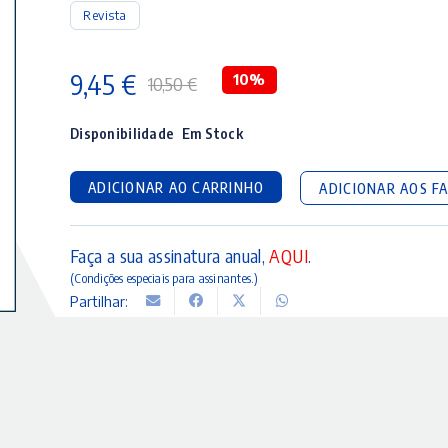
Revista
9,45
€
10%
10,50
€
O
O
preço
preço
Disponibilidade
Em Stock
original
atual
ADICIONAR AO CARRINHO
ADICIONAR AOS F
era:
é:
10,50 €.
9,45 €.
Faça a sua assinatura anual,
AQUI
.
(Condições especiais para assinantes.)
Partilhar: