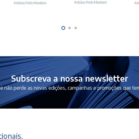
era:
é:
era:
é:
António Pinto Monteiro
António Pinto Monteiro
Ant
12,50 €.
11,25 €.
10,50 €.
9,45 €.
Subscreva a nossa newsletter
e não perde as novas edições, campanhas e promoções que tem
ionais.