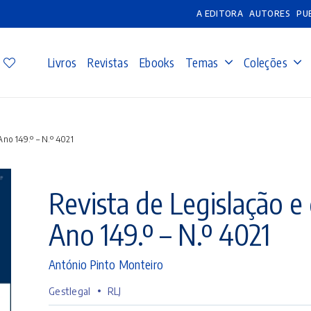
A EDITORA
AUTORES
PU
Livros
Revistas
Ebooks
Temas
Coleções
Ano 149.º – N.º 4021
Revista de Legislação e 
Ano 149.º – N.º 4021
António Pinto Monteiro
•
Gestlegal
RLJ