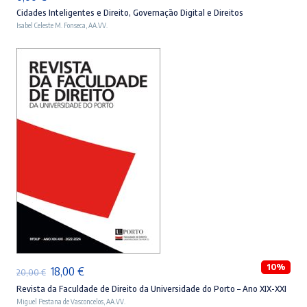
Cidades Inteligentes e Direito, Governação Digital e Direitos
Isabel Celeste M. Fonseca
,
AA.VV.
ADICIONAR
10%
O
O
18,00
€
20,00
€
preço
preço
Revista da Faculdade de Direito da Universidade do Porto – Ano XIX-XXI
Miguel Pestana de Vasconcelos
,
AA.VV.