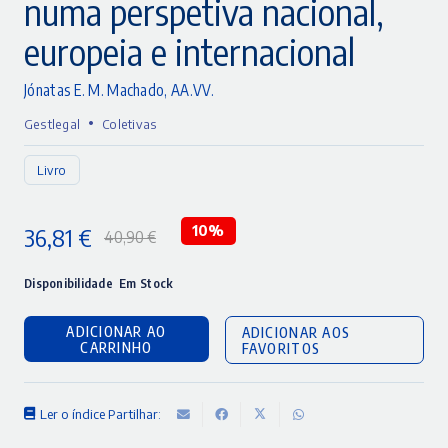
numa perspetiva nacional,
europeia e internacional
Jónatas E. M. Machado
,
AA.VV.
•
Gestlegal
Coletivas
Livro
36,81
€
10%
40,90
€
O
O
preço
preço
Disponibilidade
Em Stock
original
atual
ADICIONAR AO
ADICIONAR AOS
era:
é:
CARRINHO
FAVORITOS
40,90 €.
36,81 €.
Ler o índice
Partilhar: