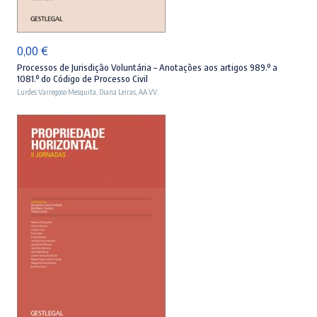
ADICIONAR
0,00
€
Processos de Jurisdição Voluntária – Anotações aos artigos 989.º a
1081.º do Código de Processo Civil
Lurdes Varregoso Mesquita
,
Diana Leiras
,
AA.VV.
ADICIONAR