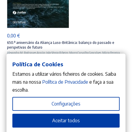
ADICIONAR
0,00
€
650.º aniversário da Aliança Luso-Britânica: balanço do passado e
perspetivas de futuro
Alexandra M. Rodrigues Araújo
,
João Sérgio Ribeiro
,
Marco Carvalho Gonçalves
,
Mário Ferreira
Monte
,
AA.VV.
Política de Cookies
Estamos a utilizar vários ficheiros de cookies. Saiba
mais na nossa
Política de Privacidade
e faça a sua
escolha.
Configurações
Aceitar todos