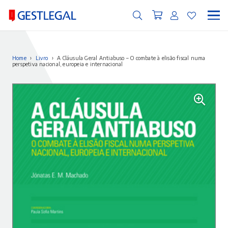
Home
›
Livro
›
A Cláusula Geral Antiabuso – O combate à elisão fiscal numa
perspetiva nacional, europeia e internacional