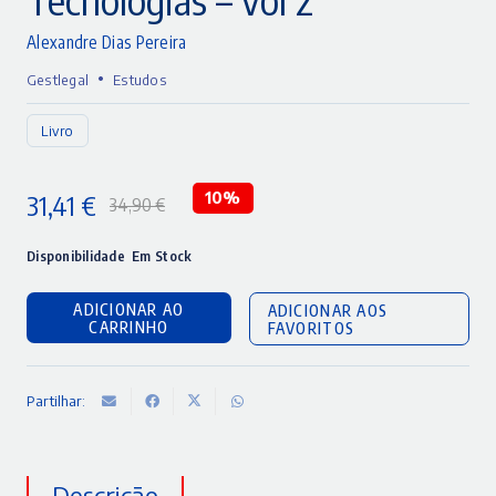
Alexandre Dias Pereira
•
Gestlegal
Estudos
Livro
31,41
€
10%
34,90
€
O
O
preço
preço
Disponibilidade
Em Stock
original
atual
ADICIONAR AO
ADICIONAR AOS
era:
é:
CARRINHO
FAVORITOS
34,90 €.
31,41 €.
Partilhar:
Descrição