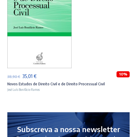
ADICIONAR
10%
O
O
35,01
€
38,90
€
preço
preço
Novos Estudos de Direito Civil e de Direito Processual Civil
José Luís Bonifácio Ramos
original
atual
era:
é:
38,90 €.
35,01 €.
Subscreva a nossa newsletter