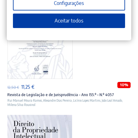
Configurações
Aceitar todos
ADICIONAR
10%
O
O
11,25
€
12,50
€
preço
preço
Revista de Legislação e de Jurisprudência – Ano 155.º – N.º 4057
Rui Manuel Moura Ramos
,
Alexandre Dias Pereira
,
Licínio Lopes Martins
,
João Leal Amado
,
original
atual
Milena Silva Rouxinol
era:
é:
12,50 €.
11,25 €.