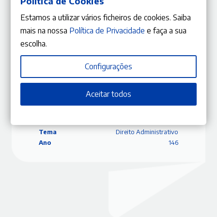
Política de Cookies
A empregada, a patroa, o seu marido e o despedimento
João Leal Amado
Estamos a utilizar vários ficheiros de cookies. Saiba
mais na nossa
Política de Privacidade
e faça a sua
escolha.
Configurações
ISBN
9770870848057
Editora
Gestlegal
Data
02/10/2017
Aceitar todos
Edição
Junho – Agosto 2017
Capa
Capa mole
Coleção
RLJ
Tema
Direito Administrativo
Ano
146