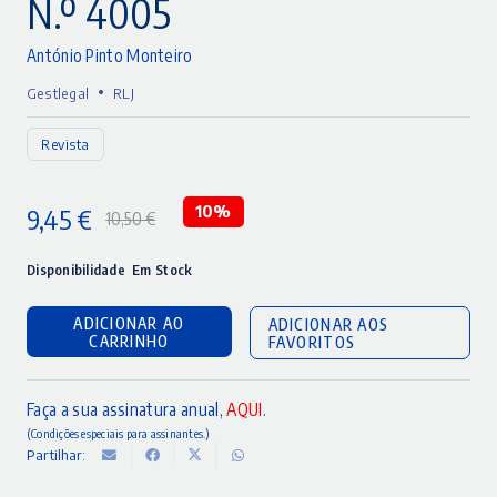
N.º 4005
António Pinto Monteiro
•
Gestlegal
RLJ
Revista
9,45
€
10%
10,50
€
O
O
preço
preço
Disponibilidade
Em Stock
original
atual
ADICIONAR AO
ADICIONAR AOS
era:
é:
CARRINHO
FAVORITOS
10,50 €.
9,45 €.
Faça a sua assinatura anual,
AQUI
.
(Condições especiais para assinantes.)
Partilhar: