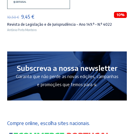
10%
O
O
9,45
€
10,50
€
preço
preço
Revista de Legislação e de Jurisprudência – Ano 149.º – N.º 4022
António Pinto Monteiro
original
atual
era:
é:
10,50 €.
9,45 €.
Subscreva a nossa newsletter
Garanta que não perde as novas edições, campanhas
e promoções que temos para si.
Compre online, escolha sites nacionais.