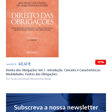
ADICIONAR
10%
O
O
40,41
€
44,90
€
preço
preço
Direito das Obrigações Vol. I – Introdução. Conceito e Características.
Modalidades. Fontes das Obrigações.
original
atual
Rui Paulo Coutinho de Mascarenhas Ataíde
era:
é:
44,90 €.
40,41 €.
Subscreva a nossa newsletter