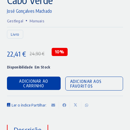
José Gonçalves Machado
•
Gestlegal
Manuais
Livro
22,41
€
10%
24,90
€
O
O
preço
preço
Disponibilidade
Em Stock
original
atual
ADICIONAR AO
ADICIONAR AOS
era:
é:
CARRINHO
FAVORITOS
24,90 €.
22,41 €.
Ler o índice
Partilhar:
Descrição