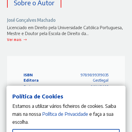
Sobre o Autor
José Gonçalves Machado
Licenciado em Direito pela Universidade Católica Portuguesa,
Mestre e Doutor pela Escola de Direito da…
Ver mais
ISBN
9789899319035
Editora
Gestlegal
Data
26/11/2025
Edição
1.ª Edição
Política de Cookies
Páginas
182
Estamos a utilizar vários ficheiros de cookies. Saiba
Capa
Capa mole
Coleção
Manuais
mais na nossa
Política de Privacidade
e faça a sua
Tema
Direito Processual
escolha.
Índice
PDF