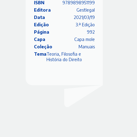
ISBN
9789898951199
Editora
Gestlegal
Data
2021/03/19
Edição
3.ª Edição
Página
992
Capa
Capa mole
Coleção
Manuais
Tema
Teoria, Filosofia e
História do Direito