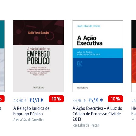
ADICIONAR
ADICIONAR
%
O
O
10%
O
O
10%
39,51
€
35,91
€
43,90
€
39,90
€
2
preço
preço
preço
preço
s
A Relação Jurídica de
A Ação Executiva – À Luz do
Hi
Emprego Público
Código de Processo Civil de
Fa
original
atual
original
atual
2013
Aleida Vaz de Carvalho
Mí
era:
é:
era:
é:
José Lebre de Freitas
43,90 €.
39,51 €.
39,90 €.
35,91 €.