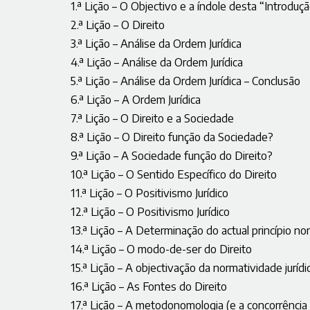
1.ª Lição – O Objectivo e a índole desta “Introduçã
2.ª Lição – O Direito
3.ª Lição – Análise da Ordem Jurídica
4.ª Lição – Análise da Ordem Jurídica
5.ª Lição – Análise da Ordem Jurídica – Conclusão
6.ª Lição – A Ordem Jurídica
7.ª Lição – O Direito e a Sociedade
8.ª Lição – O Direito função da Sociedade?
9.ª Lição – A Sociedade função do Direito?
10.ª Lição – O Sentido Específico do Direito
11.ª Lição – O Positivismo Jurídico
12.ª Lição – O Positivismo Jurídico
13.ª Lição – A Determinação do actual princípio no
14.ª Lição – O modo-de-ser do Direito
15.ª Lição – A objectivação da normatividade jurídic
16.ª Lição – As Fontes do Direito
17.ª Lição – A metodonomologia (e a concorrênci