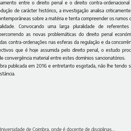
amento entre o direito penal e o direito contra-ordenacional
dução de carácter histórico, a investigação analisa criticamente
is contemporâneas sobre a matéria e tenta compreender os rumos 
lidade. Convocando uma larga pluralidade de referente
 e percorrendo as novas problemáticas do direito penal económ
das contra-ordenações nas esferas da regulação e da concorrên
ectivos que é hoje assumida pelo direito penal, o estudo proc
de convergência material entre estes domínios sancionatórios.
obra publicada em 2016 e entretanto esgotada, não lhe tendo s
stância.
Universidade de Coimbra, onde é docente de disciplinas…