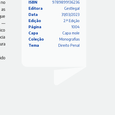
 no
ISBN
9789899136236
Editora
Gestlegal
 as
Data
31/03/2023
que
Edição
2.ª Edição
s —
Página
1004
ico
Capa
Capa mole
cia
Coleção
Monografias
ura
Tema
Direito Penal
ido