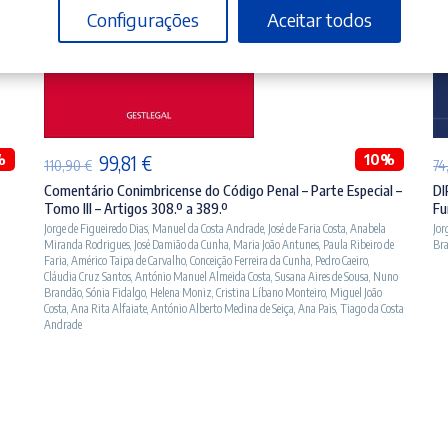
Configurações
Aceitar todos
ADICIONAR
%
O
O
10%
99,81
€
110,90
€
74
preço
preço
Comentário Conimbricense do Código Penal – Parte Especial –
DI
Tomo III – Artigos 308.º a 389.º
Fu
original
atual
Jorge de Figueiredo Dias
,
Manuel da Costa Andrade
,
José de Faria Costa
,
Anabela
Jor
era:
é:
Miranda Rodrigues
,
José Damião da Cunha
,
Maria João Antunes
,
Paula Ribeiro de
Br
Faria
,
Américo Taipa de Carvalho
,
Conceição Ferreira da Cunha
,
Pedro Caeiro
,
110,90 €.
99,81 €.
Cláudia Cruz Santos
,
António Manuel Almeida Costa
,
Susana Aires de Sousa
,
Nuno
Brandão
,
Sónia Fidalgo
,
Helena Moniz
,
Cristina Líbano Monteiro
,
Miguel João
Costa
,
Ana Rita Alfaiate
,
António Alberto Medina de Seiça
,
Ana Pais
,
Tiago da Costa
Andrade