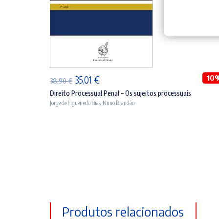
ADICIONAR
O
O
10
35,01
€
38,90
€
preço
preço
Direito Processual Penal – Os sujeitos processuais
Jorge de Figueiredo Dias
,
Nuno Brandão
original
atual
era:
é:
38,90 €.
35,01 €.
Produtos relacionados