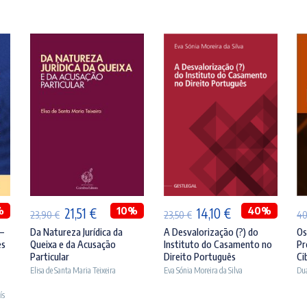
ADICIONAR
ADICIONAR
%
O
O
10%
O
O
40%
21,51
€
14,10
€
23,90
€
23,50
€
4
preço
preço
preço
preço
–
Da Natureza Jurídica da
A Desvalorização (?) do
Os
es
Queixa e da Acusação
Instituto do Casamento no
Pr
original
atual
original
atual
Particular
Direito Português
Ci
era:
é:
era:
é:
Elisa de Santa Maria Teixeira
Eva Sónia Moreira da Silva
Dua
€.
23,90 €.
21,51 €.
23,50 €.
14,10 €.
ís