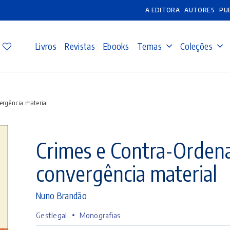
A EDITORA
AUTORES
PU
Livros
Revistas
Ebooks
Temas
Coleções
ergência material
Crimes e Contra-Ordena
convergência material
Nuno Brandão
•
Gestlegal
Monografias